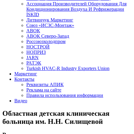
Aссоциация Производителей Оборудования Для
Кондиционирования Воздуха И Рефрижерации
İSKİD
Литвинчук Маркетинг
Союз «ИСЗС-Монтаж»
АВОК
АВОК Северо-Запад
Россоюзхолодпром
НОСТРОЙ
НОПРИЗ
JARN
РАТЭК
Turkish HVAC-R Industry Exporters Union
Маркетинг
Контакты
Реквизиты АПИК
Реклама на сайте
Правила использования информации
Видео
Областная детская клиническая
больница им. Н.Н. Силищевой