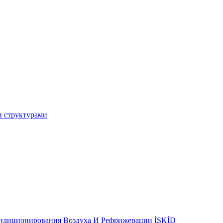
и структурами
ондиционирования Воздуха И Рефрижерации İSKİD