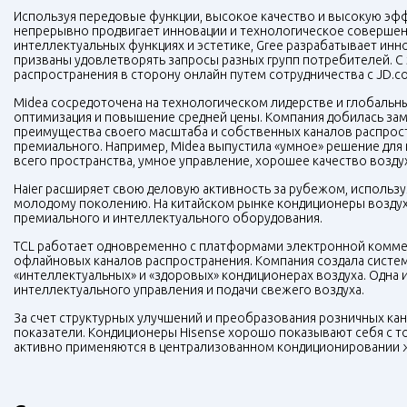
Используя передовые функции, высокое качество и высокую эф
непрерывно продвигает инновации и технологическое совершенс
интеллектуальных функциях и эстетике, Gree разрабатывает и
призваны удовлетворять запросы разных групп потребителей. С
распространения в сторону онлайн путем сотрудничества с JD.c
Midea сосредоточена на технологическом лидерстве и глобальных
оптимизация и повышение средней цены. Компания добилась заме
преимущества своего масштаба и собственных каналов распрост
премиального. Например, Midea выпустила «умное» решение для
всего пространства, умное управление, хорошее качество возд
Haier расширяет свою деловую активность за рубежом, используя
молодому поколению. На китайском рынке кондиционеры воздуха
премиального и интеллектуального оборудования.
TCL работает одновременно с платформами электронной комме
офлайновых каналов распространения. Компания создала систему
«интеллектуальных» и «здоровых» кондиционерах воздуха. Одна из
интеллектуального управления и подачи свежего воздуха.
За счет структурных улучшений и преобразования розничных ка
показатели. Кондиционеры Hisense хорошо показывают себя с то
активно применяются в централизованном кондиционировании 