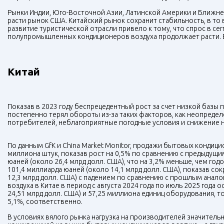
Рынки Индии, Юго-Восточной Азии, Латинской Америки и Ближн
расти рынок США. Китайский рынок сохранит стабильность, в то
развитие туристической отрасли привело к тому, что спрос в се
полупромышленных кондиционеров воздуха продолжает расти. В
Китай
Показав в 2023 году беспрецедентный рост за счет низкой базы 
постепенно терял обороты из-за таких факторов, как неопреде
потребителей, неблагоприятные погодные условия и снижение 
По данным GfK и China Market Monitor, продажи бытовых кондицио
миллиона штук, показав рост на 0,5% по сравнению с предыдущ
юаней (около 26,4 млрд долл. США), что на 3,2% меньше, чем го
101,4 миллиарда юаней (около 14,1 млрд долл. США), показав со
12,3 млрд долл. США) с падением по сравнению с прошлым анало
воздуха в Китае в период с августа 2024 года по июль 2025 года
24,51 млрд долл. США) и 57,25 миллиона единиц оборудования, 
5,1%, соответственно.
В условиях вялого рынка нагрузка на производителей значительн