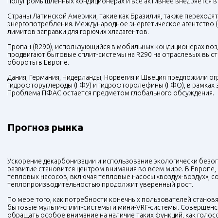
полупромышленных кондиционерах и все активнее внедряется в 
Страны Латинской Америки, такие как Бразилия, также переходя
энергопотребления. Международное энергетическое агентство 
лимитов заправки для горючих хладагентов.
Пропан (R290), использующийся в мобильных кондиционерах воз
продвигают бытовые сплит-системы на R290 на отраслевых выста
обороты в Европе.
Дания, Германия, Нидерланды, Норвегия и Швеция предложили о
гидрофторуглероды (ГФУ) и гидрофторолефины (ГФО), в рамках з
Проблема ПФАС остается предметом глобального обсуждения.
Прогноз рынка
Ускорение декарбонизации и использование экологически безо
развитие становится центром внимания во всем мире. В Европе, 
тепловых насосов, включая тепловые насосы «воздух-воздух», 
теплопроизводительностью продолжит уверенный рост.
По мере того, как потребности конечных пользователей становя
бытовые мульти-сплит-системы и мини-VRF-системы. Совершенст
обращать особое внимание на наличие таких функций, как голос