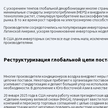
С ускорением темпов глобальной декарбонизации многие стран
минимальные стандарты энергопотребления (MEPS) и внедрили
технологиях растет, стимулируя приобретение высокоэффективн
рынка. В то же время рост тарифов на электроэнергию способ
Производители сосредоточились на популяризации инверторных 
Латинской Америке, ускоряя проникновение инверторных моделе
В США доля инверторных систем все еще очень мала, исключени
производителями.
Реструктуризация глобальной цепи пост
Многие производители кондиционеров воздуха внедряют меры 
цепочке поставок. Некоторые прибегают к организации поставок
усиливают стандартизацию и делают больший упор на использо
необходимости. В дополнение к Юго-Восточной Азии в качестве
20 января 2025 года в США начала работу новая президентская
«Сделаем Америку великой снова» (MAGA), планирует ввести пол
компаний и пересмотр торговых соглашений с целью создания в
администрации могут негативно повлиять на индустрию кондици