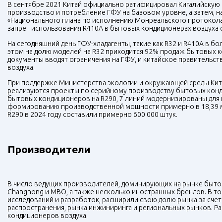
В сентябре 2021 Китай официально ратифицировал Кигалийскую 
производство и потребление ГФУ на базовом уровне, а затем, на
«Национального плана по исполнению Монреальского протокола
запрет использования R410A в бытовых кондиционерах воздуха с 
На сегодняшний день ГФУ-хладагенты, такие как R32 и R410A в б
этом на долю моделей на R32 приходится 92% продаж бытовых 
документы вводят ограничения на ГФУ, и китайское правительст
воздуха.
При поддержке Министерства экологии и окружающей среды Кит
реализуются проекты по серийному производству бытовых конд
бытовых кондиционеров на R290, 7 линий модернизированы для и
формированию производственной мощности примерно в 18,39 мл
R290 в 2024 году составили примерно 600 000 штук.
Производители
В число ведущих производителей, доминирующих на рынке бытовых 
Changhong и MBO, а также несколько иностранных брендов. В т
исследований и разработок, расширили свою долю рынка за счет
распространения, рынка инжиниринга и региональных рынков. 
кондиционеров воздуха.