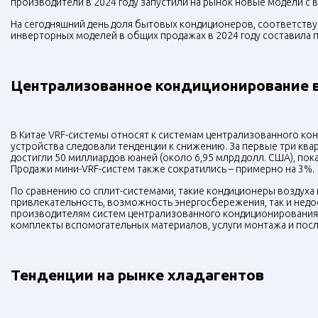
производители в 2024 году запустили на рынок новые модели с 
На сегодняшний день доля бытовых кондиционеров, соответст
инверторных моделей в общих продажах в 2024 году составила 
Централизованное кондиционирование 
В Китае VRF-системы относят к системам централизованного конд
устройства следовали тенденции к снижению. За первые три ква
достигли 50 миллиардов юаней (около 6,95 млрд долл. США), по
Продажи мини-VRF-систем также сократились – примерно на 3%.
По сравнению со сплит-системами, такие кондиционеры воздуха 
привлекательность, возможность энергосбережения, так и недо
производителям систем централизованного кондиционирования
комплекты вспомогательных материалов, услуги монтажа и по
Тенденции на рынке хладагентов