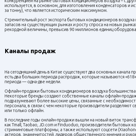
конкуренцией на рынке бытовых кондиционеров воздуха – с друго
используется, в основном, для изготовления конденсаторов и ис
за тонну), что является историческим максимумом.
Стремительный рост экспорта бытовых кондиционеров воздуха и
запасов на существующих рынках и росту спроса на новых рынка
рекордной величины, превысив 90 миллионов единиц оборудован
Каналы продаж
На сегодняшний день в Китае существуют два основных канала п
есть два больших периода распродаж, которые называются «618» 
периода — одна-две недели.
Офлайн-продажи бытовых кондиционеров воздуха большинства б
Некоторые бренды создают собственные каналы офлайн-продаж,
подразумевают более высокие цены, связанные с необходимост
персонала, в связи с чем некоторые производители разделяют с
или только офлайн.
В последние годы онлайн-продажи вышли на новый виток транс
как Tmall, Taobao, JD.com и Finduoduo, производители бытовых 
стриминговые платформы, а также используют соцсети (Xiaohong
актеров, знаменитостей, лидеров общественного мнения и рук