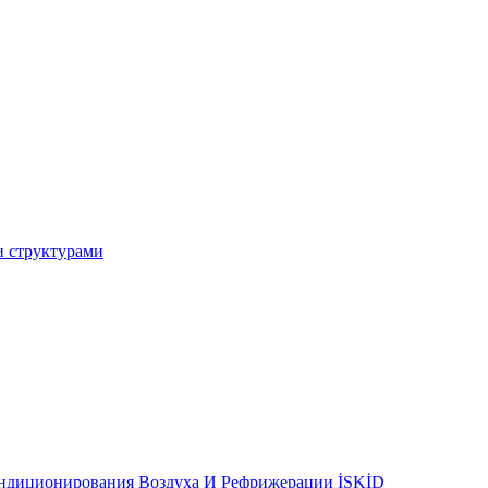
и структурами
ондиционирования Воздуха И Рефрижерации İSKİD