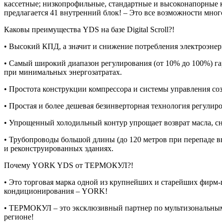
кассетные; низкопрофильные, стандартные и высоконапорные к
предлагается 41 внутренний блок! – Это все возможности мно
Каковы преимущества
YDS
на базе Digital Scroll?!
• Высокий КПД, а значит и снижение потребления электроэнер
• Самый широкий диапазон регулирования (от 10% до 100%) г
при минимальных энергозатратах.
• Простота конструкции компрессора и системы управления с
• Простая и более дешевая безинверторная технология регули
• Упрощенный холодильный контур упрощает возврат масла, с
• Трубопроводы большой длины (до 120 метров при перепаде в
и реконструированных зданиях.
Почему
YORK
YDS
от ТЕРМОКУЛ?!
• Это торговая марка одной из крупнейших и старейших фирм-
кондиционирования – YORK!
• ТЕРМОКУЛ – это эксклюзивный партнер по мультизональны
регионе!