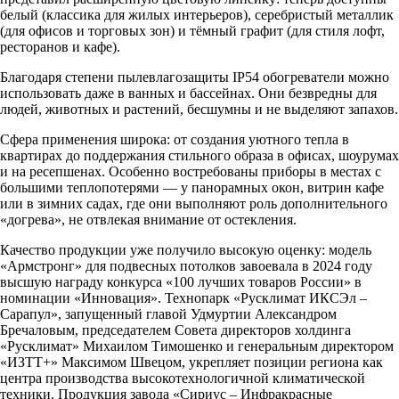
белый (классика для жилых интерьеров), серебристый металлик
(для офисов и торговых зон) и тёмный графит (для стиля лофт,
ресторанов и кафе).
Благодаря степени пылевлагозащиты IP54 обогреватели можно
использовать даже в ванных и бассейнах. Они безвредны для
людей, животных и растений, бесшумны и не выделяют запахов.
Сфера применения широка: от создания уютного тепла в
квартирах до поддержания стильного образа в офисах, шоурумах
и на ресепшенах. Особенно востребованы приборы в местах с
большими теплопотерями — у панорамных окон, витрин кафе
или в зимних садах, где они выполняют роль дополнительного
«догрева», не отвлекая внимание от остекления.
Качество продукции уже получило высокую оценку: модель
«Армстронг» для подвесных потолков завоевала в 2024 году
высшую награду конкурса «100 лучших товаров России» в
номинации «Инновация». Технопарк «Русклимат ИКСЭл –
Сарапул», запущенный главой Удмуртии Александром
Бречаловым, председателем Совета директоров холдинга
«Русклимат» Михаилом Тимошенко и генеральным директором
«ИЗТТ+» Максимом Швецом, укрепляет позиции региона как
центра производства высокотехнологичной климатической
техники. Продукция завода «Сириус – Инфракрасные