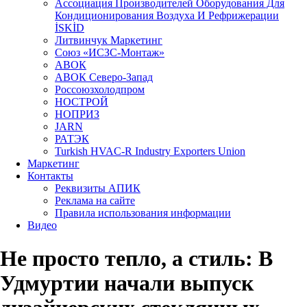
Aссоциация Производителей Оборудования Для
Кондиционирования Воздуха И Рефрижерации
İSKİD
Литвинчук Маркетинг
Союз «ИСЗС-Монтаж»
АВОК
АВОК Северо-Запад
Россоюзхолодпром
НОСТРОЙ
НОПРИЗ
JARN
РАТЭК
Turkish HVAC-R Industry Exporters Union
Маркетинг
Контакты
Реквизиты АПИК
Реклама на сайте
Правила использования информации
Видео
Не просто тепло, а стиль: В
Удмуртии начали выпуск