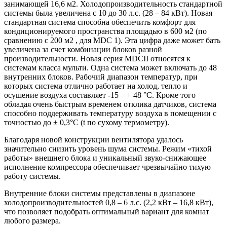
занимающей 16,6 м2. Холодопроизводительность стандартной
системы была увеличена с 10 до 30 л.с. (28 – 84 кВт). Новая
стандартная система способна обеспечить комфорт для
кондиционируемого пространства площадью в 600 м2 (по
сравнению с 200 м2 , для
MDC
1). Эта цифра даже может бать
увеличена за счет комбинации блоков разной
производительности. Новая серия
MDCII
относятся к
системам класса мульти. Одна система может включать до 48
внутренних блоков. Рабочий диапазон температур, при
которых система отлично работает на холод, тепло и
осушение воздуха составляет -15 – + 48 °С. Кроме того
обладая очень быстрым временем отклика датчиков, система
способно поддерживать температуру воздуха в помещении с
точностью до ± 0,3°С (t по сухому термометру).
Благодаря новой конструкции вентилятора удалось
значительно снизить уровень шума системы. Режим «тихой
работы» внешнего блока и уникальный звуко-снижающее
исполнение компрессора обеспечивает чрезвычайно тихую
работу системы.
Внутренние блоки системы представлены в диапазоне
холодопроизводительностей 0,8 – 6 л.с. (2,2 кВт – 16,8 кВт),
что позволяет подобрать оптимальный вариант для комнат
любого размера.