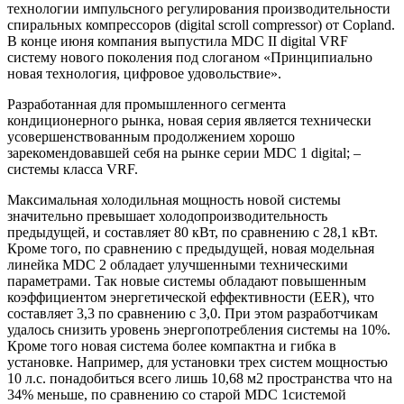
технологии импульсного регулирования производительности
спиральных компрессоров (digital scroll compressor) от Copland.
В конце июня компания выпустила
MDC
II digital
VRF
систему нового поколения под слоганом «Принципиально
новая технология, цифровое удовольствие».
Разработанная для промышленного сегмента
кондиционерного рынка, новая серия является технически
усовершенствованным продолжением хорошо
зарекомендовавшей себя на рынке серии
MDC
1 digital; –
системы класса
VRF
.
Максимальная холодильная мощность новой системы
значительно превышает холодопроизводительность
предыдущей, и составляет 80 кВт, по сравнению с 28,1 кВт.
Кроме того, по сравнению с предыдущей, новая модельная
линейка
MDC
2 обладает улучшенными техническими
параметрами. Так новые системы обладают повышенным
коэффициентом энергетической еффективности (
EER
), что
составляет 3,3 по сравнению с 3,0. При этом разработчикам
удалось снизить уровень энергопотребления системы на 10%.
Кроме того новая система более компактна и гибка в
установке. Например, для установки трех систем мощностью
10 л.с. понадобиться всего лишь 10,68 м2 пространства что на
34% меньше, по сравнению со старой
MDC
1системой