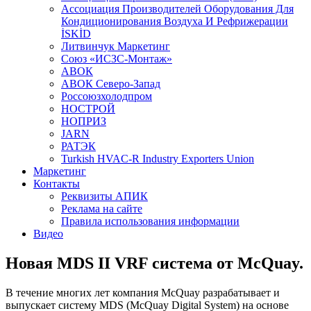
Aссоциация Производителей Оборудования Для
Кондиционирования Воздуха И Рефрижерации
İSKİD
Литвинчук Маркетинг
Союз «ИСЗС-Монтаж»
АВОК
АВОК Северо-Запад
Россоюзхолодпром
НОСТРОЙ
НОПРИЗ
JARN
РАТЭК
Turkish HVAC-R Industry Exporters Union
Маркетинг
Контакты
Реквизиты АПИК
Реклама на сайте
Правила использования информации
Видео
Новая MDS II VRF система от McQuay.
В течение многих лет компания McQuay разрабатывает и
выпускает систему
MDS
(McQuay Digital System) на основе