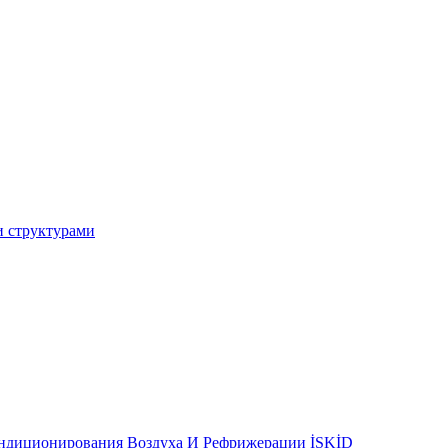
и структурами
ондиционирования Воздуха И Рефрижерации İSKİD