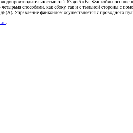
олодопроизводительностью от 2.63 до 5 кВт. Фанкойлы оснаще
четырьмя способами, как сбоку, так и с тыльной стороны с пом
0 дБ(А). Управление фанкойлом осуществляется с проводного пу
.ru
.