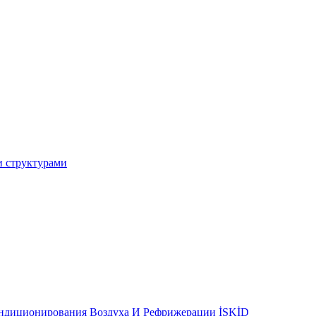
и структурами
ондиционирования Воздуха И Рефрижерации İSKİD