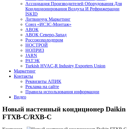
Aссоциация Производителей Оборудования Для
Кондиционирования Воздуха И Рефрижерации
İSKİD
Литвинчук Маркетинг
Союз «ИСЗС-Монтаж»
АВОК
АВОК Северо-Запад
Россоюзхолодпром
НОСТРОЙ
НОПРИЗ
JARN
РАТЭК
Turkish HVAC-R Industry Exporters Union
Маркетинг
Контакты
Реквизиты АПИК
Реклама на сайте
Правила использования информации
Видео
Новый настенный кондиционер Daikin
FTXB-C/RXB-C