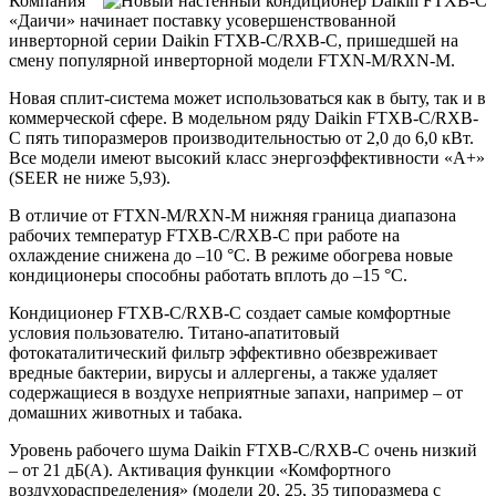
Компания
«Даичи» начинает поставку усовершенствованной
инверторной серии Daikin FTXB-C/
RXB-C
, пришедшей на
смену популярной инверторной модели FTXN-M/
RXN-M
.
Новая сплит-система может использоваться как в быту, так и в
коммерческой сфере. В модельном ряду Daikin FTXB-C/
RXB-
C
пять типоразмеров производительностью от 2,0 до 6,0 кВт.
Все модели имеют высокий класс энергоэффективности «А+»
(
SEER
не ниже 5,93).
В отличие от FTXN-M/
RXN-M
нижняя граница диапазона
рабочих температур FTXB-C/
RXB-C
при работе на
охлаждение снижена до –10 °C. В режиме обогрева новые
кондиционеры способны работать вплоть до –15 °C.
Кондиционер FTXB-C/
RXB-C
создает самые комфортные
условия пользователю. Титано-апатитовый
фотокаталитический фильтр эффективно обезвреживает
вредные бактерии, вирусы и аллергены, а также удаляет
содержащиеся в воздухе неприятные запахи, например – от
домашних животных и табака.
Уровень рабочего шума Daikin FTXB-C/
RXB-C
очень низкий
– от 21 дБ(А). Активация функции «Комфортного
воздухораспределения» (модели 20, 25, 35 типоразмера с