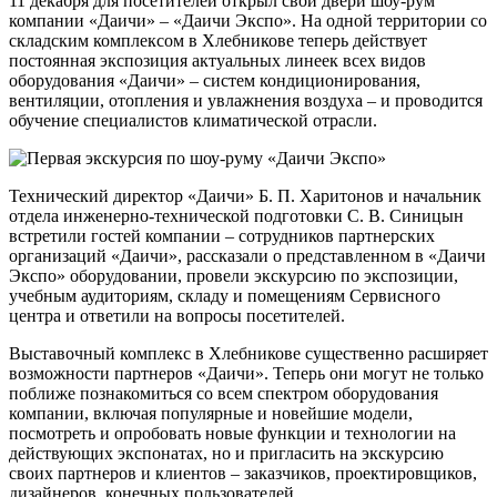
11 декабря для посетителей открыл свои двери шоу-рум
компании «Даичи» – «Даичи Экспо». На одной территории со
складским комплексом в Хлебникове теперь действует
постоянная экспозиция актуальных линеек всех видов
оборудования «Даичи» – систем кондиционирования,
вентиляции, отопления и увлажнения воздуха – и проводится
обучение специалистов климатической отрасли.
Технический директор «Даичи» Б. П. Харитонов и начальник
отдела инженерно-технической подготовки С. В. Синицын
встретили гостей компании – сотрудников партнерских
организаций «Даичи», рассказали о представленном в «Даичи
Экспо» оборудовании, провели экскурсию по экспозиции,
учебным аудиториям, складу и помещениям Сервисного
центра и ответили на вопросы посетителей.
Выставочный комплекс в Хлебникове существенно расширяет
возможности партнеров «Даичи». Теперь они могут не только
поближе познакомиться со всем спектром оборудования
компании, включая популярные и новейшие модели,
посмотреть и опробовать новые функции и технологии на
действующих экспонатах, но и пригласить на экскурсию
своих партнеров и клиентов – заказчиков, проектировщиков,
дизайнеров, конечных пользователей.