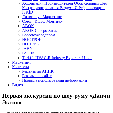
Aссоциация Производителей Оборудования Для
Кондиционирования Воздуха И Рефрижерации
İSKİD
Литвинчук Маркетинг
Союз «ИСЗС-Монтаж»
АВОК
АВОК Северо-Запад
Россоюзхолодпром
НОСТРОЙ
НОПРИЗ
JARN
РАТЭК
Turkish HVAC-R Industry Exporters Union
Маркетинг
Контакты
Реквизиты АПИК
Реклама на сайте
Правила использования информации
Видео
Первая экскурсия по шоу-руму «Даичи
Экспо»