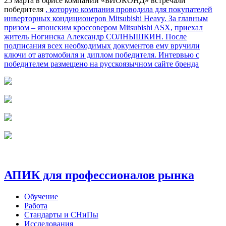
25 марта в офисе компании «БИОКОНД» встречали
победителя
, которую компания проводила для покупателей
инверторных кондиционеров Mitsubishi Heavy. За главным
призом – японским кроссовером Mitsubishi
ASX
, приехал
житель Ногинска Александр СОЛНЫШКИН. После
подписания всех необходимых документов ему вручили
ключи от автомобиля и диплом победителя. Интервью с
победителем размещено на русскоязычном сайте бренда
АПИК для профессионалов рынка
Обучение
Работа
Стандарты и СНиПы
Исследования