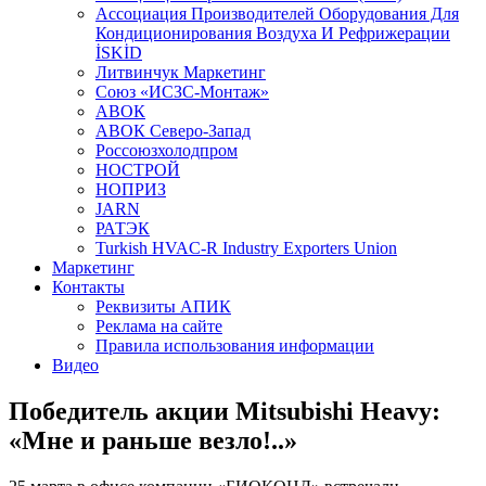
Aссоциация Производителей Оборудования Для
Кондиционирования Воздуха И Рефрижерации
İSKİD
Литвинчук Маркетинг
Союз «ИСЗС-Монтаж»
АВОК
АВОК Северо-Запад
Россоюзхолодпром
НОСТРОЙ
НОПРИЗ
JARN
РАТЭК
Turkish HVAC-R Industry Exporters Union
Маркетинг
Контакты
Реквизиты АПИК
Реклама на сайте
Правила использования информации
Видео
Победитель акции Mitsubishi Heavy:
«Мне и раньше везло!..»