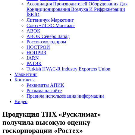
Aссоциация Производителей Оборудования Для
Кондиционирования Воздуха И Рефрижерации
İSKİD
Литвинчук Маркетинг
Союз «ИСЗС-Монтаж»
АВОК
АВОК Северо-Запад
Россоюзхолодпром
НОСТРОЙ
НОПРИЗ
JARN
РАТЭК
Turkish HVAC-R Industry Exporters Union
Маркетинг
Контакты
Реквизиты АПИК
Реклама на сайте
Правила использования информации
Видео
Продукция ТПХ «Русклимат»
получила высокую оценку
госкорпорации «Ростех»