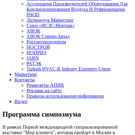
Aссоциация Производителей Оборудования Для
Кондиционирования Воздуха И Рефрижерации
İSKİD
Литвинчук Маркетинг
Союз «ИСЗС-Монтаж»
АВОК
АВОК Северо-Запад
Россоюзхолодпром
НОСТРОЙ
НОПРИЗ
JARN
РАТЭК
Turkish HVAC-R Industry Exporters Union
Маркетинг
Контакты
Реквизиты АПИК
Реклама на сайте
Правила использования информации
Видео
Программа симпозиума
В рамках Первой международной специализированной
выставки “Мир климата”, которая пройдет в Москве в