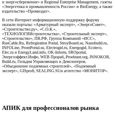
и энергосбережение» и Regional Enterprise Management, газеты
«Энергетика и промышленность России» и BioEnergy, а также
издательство «Промиздат».
В сети Интернет информационную поддержку форуму
оказали порталы: «Арматурный эксперт», «ЭнергоСовет»,
«Строительство.ру», «С.О.К.»,
«ТЕХНОЛОГИИстроительства», «Строительный эксперт»,
«Строительство», ПВ.РФ, Группа Компаний «ИСС»,
RusCable.Ru, Refregiration Portal, StroyBoard.su, Nanobuild.ru,
INFOLine, PromPortal.su, Electrogid.ru, Energogid, Ecoteco,
Elec.ru и EnergyLand.info, OK-Inform, SROportal,
Энергоэффект.Инфо, WEB Прораб,.Proektant.org, INNOKOR,
Build.ru, Гильдия Управляющих и Девелоперов,
«Объединение подземных строителей», «Подземный
эксперт», GISprofi, SEALING.SUи агентство «МОНИТОР».
АПИК для профессионалов рынка