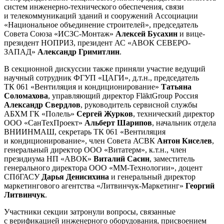
систем инженерно-технического обеспечения, связи
и телекоммуникаций зданий и сооружений Ассоциации
«Национальное объединение строителей», председатель
Совета Союза «ИСЗС-Монтаж»
Алексей Бусахин
и вице-
президент НОПРИЗ, президент АС «АВОК СЕВЕРО-
ЗАПАД»
Александр Гримитлин
.
В секционной дискуссии также приняли участие ведущий
научный сотрудник ФГУП «ЦАГИ», д.т.н., председатель
ТК 061 «Вентиляция и кондиционирование»
Татьяна
Соломахова
, управляющий директор FläktGroup Россия
Александр Свердлов
, руководитель сервисной службы
АБХМ ГК «Полель»
Сергей Журков
, технический директор
ООО «СанТехПроект»
Альберт Шарипов
, начальник отдела
ВНИИНМАШ, секретарь ТК 061 «Вентиляция
и кондиционирование», член Совета АСВК
Антон Киселев
,
генеральный директор ООО «Витатерм», к.т.н., член
президиума НП «АВОК»
Виталий Сасин
, заместитель
генерального директора ООО «ММ-Технологии», доцент
СПбГАСУ
Дарья Денисихина
и генеральный директор
маркетингового агентства «Литвинчук-Маркетинг»
Георгий
Литвинчук
.
Участники секции затронули вопросы, связанные
с верификацией инженерного оборудования, присвоением