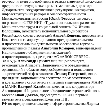
ресурсо- и энергопотребления в рамках панельной дискуссии
представили ведущие эксперты: заместитель директора
Департамента государственного регулирования тарифов,
инфраструктурных реформ и энергоэффективности
Минэкономразвития России
Юрий Федоров
, директор
по развитию ФГБУ НИИ «Труда и социального развития»
Министерства труда и социальной защиты РФ
Ирина
Волошина
, заместитель исполнительного директора
Российского союза строителей
Андрей Кошель
, председатель
Комитета по саморегулированию предпринимательства
и профессиональной деятельности Московской торгово-
промышленной палаты
Анатолий Комаров
, вице-президент
Национального объединения изыскателей
и проектировщиков, президент АС «АВОК СЕВЕРО-
ЗАПАД»
Александр Гримитлин
, вице-президент,
руководитель Аппарата Национального объединения
организаций в области энергосбережения и повышения
энергетической эффективности
Леонид Питерский
, вице-
президент Национального агентства по малоэтажному
и коттеджному строительству, первый вице-президент МАИФ
и МАИН
Валерий Казейкин
, заместитель координатора
Ассоциации «Национальное объединение строителей» по г.
Москве
Иван Дьяков
, председатель ТК 400, первый
заместитель председателя Комитета ТПП
РФ по предпринимательству в сфере строительства
Лариса