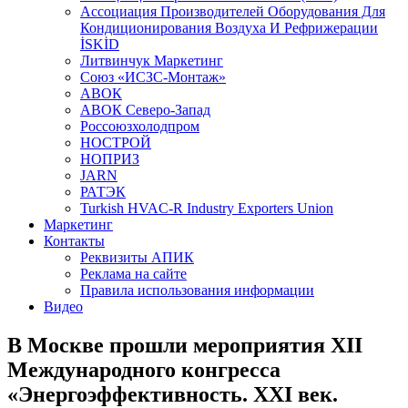
Aссоциация Производителей Оборудования Для
Кондиционирования Воздуха И Рефрижерации
İSKİD
Литвинчук Маркетинг
Союз «ИСЗС-Монтаж»
АВОК
АВОК Северо-Запад
Россоюзхолодпром
НОСТРОЙ
НОПРИЗ
JARN
РАТЭК
Turkish HVAC-R Industry Exporters Union
Маркетинг
Контакты
Реквизиты АПИК
Реклама на сайте
Правила использования информации
Видео
В Москве прошли мероприятия XII
Международного конгресса
«Энергоэффективность. XXI век.