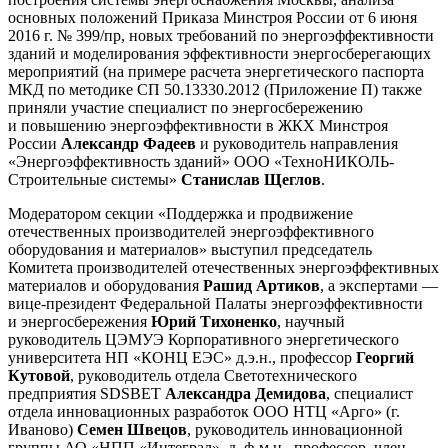
основных положений Приказа Минстроя России от 6 июня
2016 г. № 399/пр, новых требований по энергоэффективности
зданий и моделирования эффективности энергосберегающих
мероприятий (на примере расчета энергетического паспорта
МКД по методике СП 50.13330.2012 (Приложение П) также
приняли участие специалист по энергосбережению
и повышению энергоэффективности в ЖКХ Минстроя
России
Александр Фадеев
и руководитель направления
«Энергоэффективность зданий» ООО «ТехноНИКОЛЬ-
Строительные системы»
Станислав Щеглов
.
Модератором секции «Поддержка и продвижение
отечественных производителей энергоэффективного
оборудования и материалов» выступил председатель
Комитета производителей отечественных энергоэффективных
материалов и оборудования
Рашид Артиков
, а экспертами —
вице-президент Федеральной Палаты энергоэффективности
и энергосбережения
Юрий Тихоненко
, научный
руководитель ЦЭМУЭ Корпоративного энергетического
университета НП «КОНЦ ЕЭС» д.э.н., профессор
Георгий
Кутовой
, руководитель отдела Светотехнического
предприятия SDSВЕТ
Александра Демидова
, специалист
отдела инновационных разработок ООО НТЦ «Арго» (г.
Иваново)
Семен Швецов
, руководитель инновационной
группы АО «НПП «Интеграл», д. ф-м н., профессор, член-