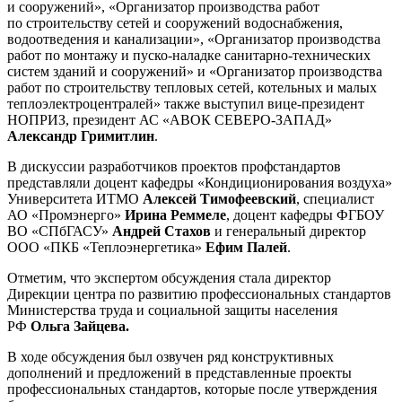
и сооружений», «Организатор производства работ
по строительству сетей и сооружений водоснабжения,
водоотведения и канализации», «Организатор производства
работ по монтажу и пуско-наладке санитарно-технических
систем зданий и сооружений» и «Организатор производства
работ по строительству тепловых сетей, котельных и малых
теплоэлектроцентралей» также выступил вице-президент
НОПРИЗ, президент АС «АВОК СЕВЕРО-ЗАПАД»
Александр Гримитлин
.
В дискуссии разработчиков проектов профстандартов
представляли доцент кафедры «Кондиционирования воздуха»
Университета ИТМО
Алексей Тимофеевский
, специалист
АО «Промэнерго»
Ирина Реммеле
, доцент кафедры ФГБОУ
ВО «СПбГАСУ»
Андрей Стахов
и генеральный директор
ООО «ПКБ «Теплоэнергетика»
Ефим Палей
.
Отметим, что экспертом обсуждения стала директор
Дирекции центра по развитию профессиональных стандартов
Министерства труда и социальной защиты населения
РФ
Ольга Зайцева.
В ходе обсуждения был озвучен ряд конструктивных
дополнений и предложений в представленные проекты
профессиональных стандартов, которые после утверждения