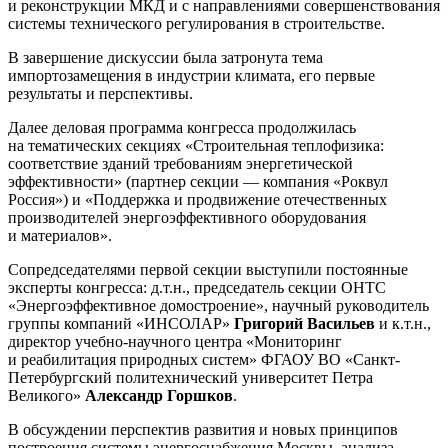
и реконструкции МКД и с направлениями совершенствования
системы технического регулирования в строительстве.
В завершение дискуссии была затронута тема
импортозамещения в индустрии климата, его первые
результаты и перспективы.
Далее деловая программа конгресса продолжилась
на тематических секциях «Строительная теплофизика:
соответствие зданий требованиям энергетической
эффективности» (партнер секции — компания «Роквул
Россия») и «Поддержка и продвижение отечественных
производителей энергоэффективного оборудования
и материалов».
Сопредседателями первой секции выступили постоянные
эксперты конгресса: д.т.н., председатель секции ОНТС
«Энергоэффективное домостроение», научный руководитель
группы компаний «ИНСОЛАР»
Григорий Васильев
и к.т.н.,
директор учебно-научного центра «Мониторинг
и реабилитация природных систем» ФГАОУ ВО «Санкт-
Петербургский политехнический университет Петра
Великого»
Александр Горшков
.
В обсуждении перспектив развития и новых принципов
построения системы энергоснабжения Москвы, анализа