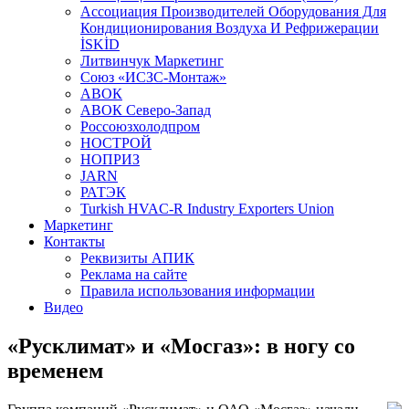
Aссоциация Производителей Оборудования Для
Кондиционирования Воздуха И Рефрижерации
İSKİD
Литвинчук Маркетинг
Союз «ИСЗС-Монтаж»
АВОК
АВОК Северо-Запад
Россоюзхолодпром
НОСТРОЙ
НОПРИЗ
JARN
РАТЭК
Turkish HVAC-R Industry Exporters Union
Маркетинг
Контакты
Реквизиты АПИК
Реклама на сайте
Правила использования информации
Видео
«Русклимат» и «Мосгаз»: в ногу со
временем