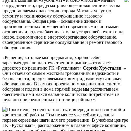
Группа компаний «Русклимат» и ОАО «Мосгаз» начали
сотрудничество, предусматривающее повышение качества
предоставляемых населению города Москвы услуг по
ремонту и техническому обслуживанию газового
оборудования. Общая цель – оснащение жилых и
производственных помещений современными системами
отопления и водоснабжения, замена устаревшей техники на
новое, экономичное и энергосберегающее оборудование,
своевременное сервисное обслуживание и ремонт газового
оборудования.
«Решения, которые мы предлагаем, хорошо себя
зарекомендовали на отечественном рынке, – отмечает
директор по развитию ГК «Русклимат»
Сергей Хрусталев
. –
Они отвечают самым жестким требованиям надежности и
безопасности, предъявляемым к внутридомовому газовому
оборудованию. В рамках проекта по модернизации систем
обогрева и подачи в дома горячей воды мы рассчитываем
обеспечить ими максимальное количество потребителей в
недавно присоединенных к столице районах».
Проект едва успел стартовать, и впереди много сложной и
кропотливой работы. Тем не менее уже сейчас сделаны
первые серьезные шаги для его реализации. В учебном центре
ГК «Русклимат», расположенном в главном офисе компании,
запущена масштабная серия обучающих семинаров,