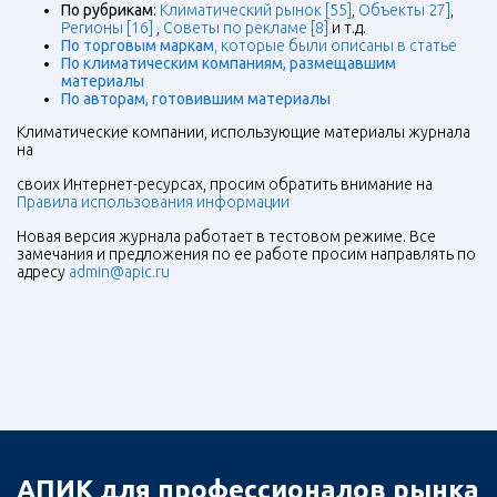
По рубрикам
:
Климатический рынок [55]
,
Объекты 27]
,
Регионы [16]
,
Советы по рекламе [8]
и т.д.
По торговым маркам
, которые были описаны в статье
По климатическим компаниям, размещавшим
материалы
По авторам, готовившим материалы
Климатические компании, использующие материалы журнала
на
своих Интернет-ресурсах, просим обратить внимание на
Правила использования информации
Новая версия журнала работает в тестовом режиме. Все
замечания и предложения по ее работе просим направлять по
адресу
admin@apic.ru
АПИК для профессионалов рынка