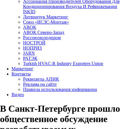
Aссоциация Производителей Оборудования Для
Кондиционирования Воздуха И Рефрижерации
İSKİD
Литвинчук Маркетинг
Союз «ИСЗС-Монтаж»
АВОК
АВОК Северо-Запад
Россоюзхолодпром
НОСТРОЙ
НОПРИЗ
JARN
РАТЭК
Turkish HVAC-R Industry Exporters Union
Маркетинг
Контакты
Реквизиты АПИК
Реклама на сайте
Правила использования информации
Видео
В Санкт-Петербурге прошло
общественное обсуждение