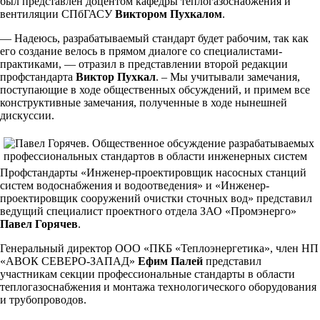
был представлен доцентом кафедры теплогазоснабжения и
вентиляции СПбГАСУ
Виктором Пухкалом
.
— Надеюсь, разрабатываемый стандарт будет рабочим, так как
его создание велось в прямом диалоге со специалистами-
практиками, — отразил в представлении второй редакции
профстандарта
Виктор Пухкал
. – Мы учитывали замечания,
поступающие в ходе общественных обсуждений, и примем все
конструктивные замечания, полученные в ходе нынешней
дискуссии.
Профстандарты «Инженер-проектировщик насосных станций
систем водоснабжения и водоотведения» и «Инженер-
проектировщик сооружений очистки сточных вод» представил
ведущий специалист проектного отдела ЗАО «Промэнерго»
Павел Горячев
.
Генеральный директор ООО «ПКБ «Теплоэнергетика», член НП
«АВОК СЕВЕРО-ЗАПАД»
Ефим Палей
представил
участникам секции профессиональные стандарты в области
теплогазоснабжения и монтажа технологического оборудования
и трубопроводов.