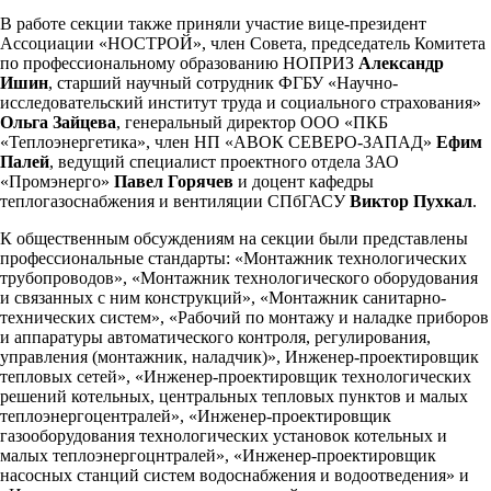
В работе секции также приняли участие вице-президент
Ассоциации «НОСТРОЙ», член Совета, председатель Комитета
по профессиональному образованию НОПРИЗ
Александр
Ишин
, старший научный сотрудник ФГБУ «Научно-
исследовательский институт труда и социального страхования»
Ольга Зайцева
, генеральный директор ООО «ПКБ
«Теплоэнергетика», член НП «АВОК СЕВЕРО-ЗАПАД»
Ефим
Палей
, ведущий специалист проектного отдела ЗАО
«Промэнерго»
Павел Горячев
и доцент кафедры
теплогазоснабжения и вентиляции СПбГАСУ
Виктор Пухкал
.
К общественным обсуждениям на секции были представлены
профессиональные стандарты: «Монтажник технологических
трубопроводов», «Монтажник технологического оборудования
и связанных с ним конструкций», «Монтажник санитарно-
технических систем», «Рабочий по монтажу и наладке приборов
и аппаратуры автоматического контроля, регулирования,
управления (монтажник, наладчик)», Инженер-проектировщик
тепловых сетей», «Инженер-проектировщик технологических
решений котельных, центральных тепловых пунктов и малых
теплоэнергоцентралей», «Инженер-проектировщик
газооборудования технологических установок котельных и
малых теплоэнергоцнтралей», «Инженер-проектировщик
насосных станций систем водоснабжения и водоотведения» и