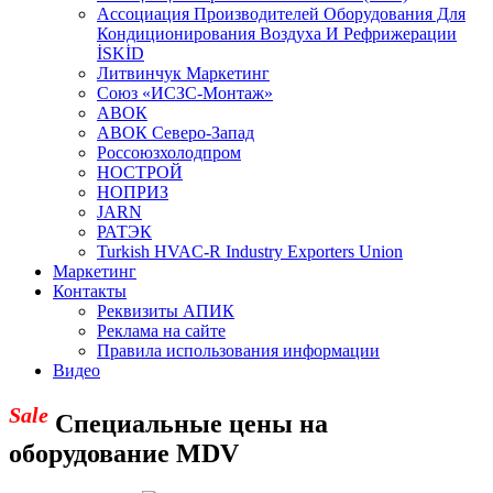
Aссоциация Производителей Оборудования Для
Кондиционирования Воздуха И Рефрижерации
İSKİD
Литвинчук Маркетинг
Союз «ИСЗС-Монтаж»
АВОК
АВОК Северо-Запад
Россоюзхолодпром
НОСТРОЙ
НОПРИЗ
JARN
РАТЭК
Turkish HVAC-R Industry Exporters Union
Маркетинг
Контакты
Реквизиты АПИК
Реклама на сайте
Правила использования информации
Видео
Sale
Специальные цены на
оборудование MDV