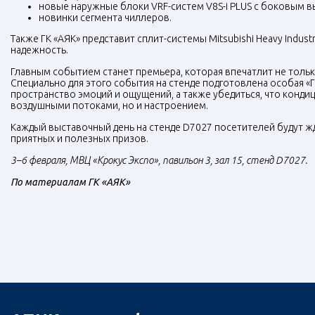
новые наружные блоки VRF-систем V8S-i PLUS с боковым в
новинки сегмента чиллеров.
Также ГК «АЯК» представит сплит-системы Mitsubishi Heavy Indus
надежность.
Главным событием станет премьера, которая впечатлит не тольк
Специально для этого события на стенде подготовлена особая «Га
пространство эмоций и ощущений, а также убедиться, что конд
воздушными потоками, но и настроением.
Каждый выставочный день на стенде D7027 посетителей будут ж
приятных и полезных призов.
3–6 февраля, МВЦ «Крокус Экспо», павильон 3, зал 15, стенд D7027.
По материалам ГК «АЯК»