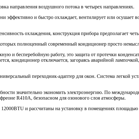
овка направления воздушного потока в четырех направлениях.
ени эффективно и быстро охлаждает, вентилирует или осушает в
тенсивность охлаждения, конструкция прибора предполагает чет
оторых полноценный современный кондиционер просто немыслим.
жную и бесперебойную работу, это защита от протечки конденса
няется, кондиционер отключается, загораясь аварийной лампоч
универсальный переходник-адаптер для окон. Система легкой ус
обности значительно экономить электроэнергию. По международ
 фреоне R410A, безопасном для озонового слоя атмосферы.
12000BTU и рассчитаны на установку в помещениях площадью от