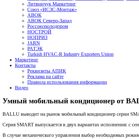
Литвинчук Маркетинг
Союз «ИСЗС-Монтаж»
АВОК
АВОК Северо-Запад
Россоюзхолодпром
НОСТРОЙ
НОПРИЗ
JARN
РАТЭК
Turkish HVAC-R Industry Exporters Union
Маркетинг
Контакты
Реквизиты АПИК
Реклама на сайте
Правила использования информации
Видео
Умный мобильный кондиционер от BA
BALLU
выводит на рынок мобильный кондиционер серии
SM
Серия
SMART
выпускается в двух вариантах исполнения: с с
В случае механического управления выбор необходимых режим