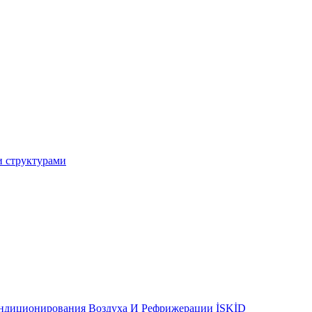
и структурами
ондиционирования Воздуха И Рефрижерации İSKİD