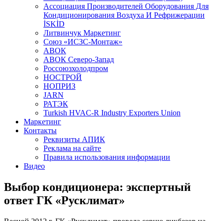
Aссоциация Производителей Оборудования Для
Кондиционирования Воздуха И Рефрижерации
İSKİD
Литвинчук Маркетинг
Союз «ИСЗС-Монтаж»
АВОК
АВОК Северо-Запад
Россоюзхолодпром
НОСТРОЙ
НОПРИЗ
JARN
РАТЭК
Turkish HVAC-R Industry Exporters Union
Маркетинг
Контакты
Реквизиты АПИК
Реклама на сайте
Правила использования информации
Видео
Выбор кондиционера: экспертный
ответ ГК «Русклимат»