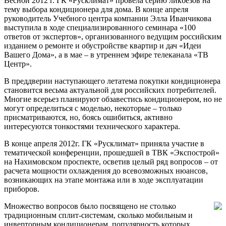
Весной 2012 г. ГК «Русклимат» провела серию ликбезов на
тему выбора кондиционера для дома. В конце апреля
руководитель Учебного центра компании Элла Иванчикова
выступила в ходе специализированного семинара «100
ответов от экспертов», организованного ведущим российским
изданием о ремонте и обустройстве квартир и дач «Идеи
Вашего Дома», а в мае – в утреннем эфире телеканала «ТВ
Центр».
В преддверии наступающего летатема покупки кондиционера
становится весьма актуальной для российских потребителей.
Многие всерьез планируют обзавестись кондиционером, но не
могут определиться с моделью, некоторые – только
присматриваются, но, боясь ошибиться, активно
интересуются тонкостями технического характера.
В конце апреля 2012г. ГК «Русклимат» приняла участие в
тематической конференции, прошедшей в ТВК «Экспострой»
на Нахимовском проспекте, осветив целый ряд вопросов – от
расчета мощности охлаждения до всевозможных нюансов,
возникающих на этапе монтажа или в ходе эксплуатации
приборов.
Множество вопросов было посвящено не столько
традиционным сплит-системам, сколько мобильным и
инверторным кондиционерам, популярность которых