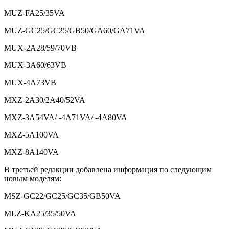
MUZ-FA25/35VA
MUZ-GC25/GC25/GB50/GA60/GA71VA
MUX-2A28/59/70VB
MUX-3A60/63VB
MUX-4A73VB
MXZ-2A30/2A40/52VA
MXZ-3A54VA/ -4A71VA/ -4A80VA
MXZ-5A100VA
MXZ-8A140VA
В третьей редакции добавлена информация по следующим
новым моделям:
MSZ-GC22/GC25/GC35/GB50VA
MLZ-KA25/35/50VA