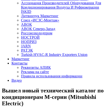
Aссоциация Производителей Оборудования Для
Кондиционирования Воздуха И Рефрижерации
İSKİD
Литвинчук Маркетинг
Союз «ИСЗС-Монтаж»
АВОК
АВОК Северо-Запад
Россоюзхолодпром
НОСТРОЙ
НОПРИЗ
JARN
РАТЭК
Turkish HVAC-R Industry Exporters Union
Маркетинг
Контакты
Реквизиты АПИК
Реклама на сайте
Правила использования информации
Видео
Вышел новый технический каталог по
кондиционерам М-серии (Mitsubishi
Electric)