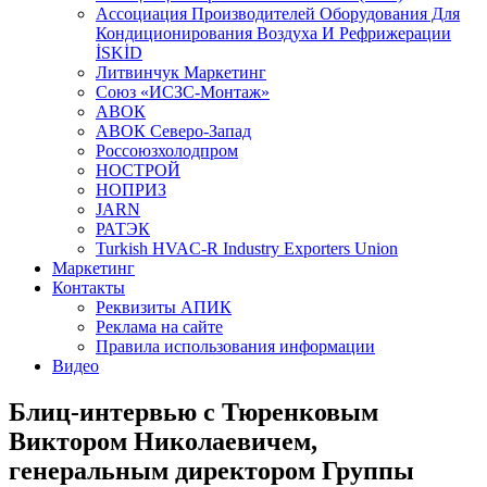
Aссоциация Производителей Оборудования Для
Кондиционирования Воздуха И Рефрижерации
İSKİD
Литвинчук Маркетинг
Союз «ИСЗС-Монтаж»
АВОК
АВОК Северо-Запад
Россоюзхолодпром
НОСТРОЙ
НОПРИЗ
JARN
РАТЭК
Turkish HVAC-R Industry Exporters Union
Маркетинг
Контакты
Реквизиты АПИК
Реклама на сайте
Правила использования информации
Видео
Блиц-интервью с Тюренковым
Виктором Николаевичем,
генеральным директором Группы