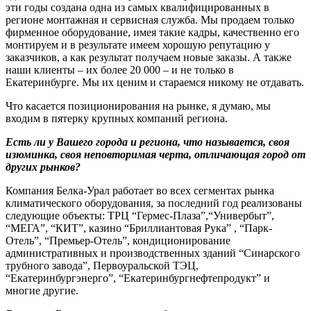
эти годы создана одна из самых квалифицированных в
регионе монтажная и сервисная служба. Мы продаем только
фирменное оборудование, имея такие кадры, качественно его
монтируем и в результате имеем хорошую репутацию у
заказчиков, а как результат получаем новые заказы. А также
наши клиенты – их более 20 000 – и не только в
Екатеринбурге. Мы их ценим и стараемся никому не отдавать.
Что касается позиционирования на рынке, я думаю, мы
входим в пятерку крупных компаний региона.
Есть ли у Вашего города и региона, что называется, своя
изюминка, своя неповторимая черта, отличающая город от
других рынков?
Компания Белка-Урал работает во всех сегментах рынка
климатического оборудования, за последний год реализованы
следующие объекты: ТРЦ “Гермес-Плаза”,“Универбыт”,
“МЕГА”, “КИТ”, казино “Бриллиантовая Рука” , “Парк-
Отель”, “Премьер-Отель”, кондиционирование
административных и производственных зданий “Синарского
трубного завода”, Первоуральской ТЭЦ,
“Екатеринбургэнерго”, “Екатеринбургнефтепродукт” и
многие другие.