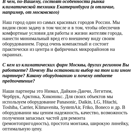
В чем, по-Вашему, состоят особенности рынка
климатической техники Екатеринбурга (в отличие,
например, от московского)
Наш город один из самых красивых городов России. Мы
видим свою задачу в том числе и в том, чтобы обеспечив
комфортные условия для работы и жизни жителям города,
нанести минимальный вред его внешнему виду своим
оборудованием. Город очень компактный и состоит
практически из центра и фабричных микрорайонов на
окраинах.
С кем из климатических фирм Москвы, других регионов Вы
работаете? Почему Вы остановили выбор на том или ином
партнере? Какому оборудованию и почему отдаете
предпочтение?
Наши партнеры это Нимал, Дайкин-Даичи, Легитим,
Чербрук, Арктика, Хиконикс. Для своих объектов мы
используем оборудование Panasonic, Daikin, LG, Hitachi,
Toshiba, Carrier, Klimаvenita, SystemAir, Friko, Boneco и др. В
оборудовании мы ценим надежность, качество, возможность
получения запасных частей для ремонта
(ремонтопригодность), простота монтажа, широкую линейку,
оптимальную цену.