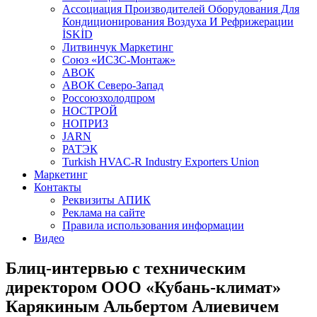
Aссоциация Производителей Оборудования Для
Кондиционирования Воздуха И Рефрижерации
İSKİD
Литвинчук Маркетинг
Союз «ИСЗС-Монтаж»
АВОК
АВОК Северо-Запад
Россоюзхолодпром
НОСТРОЙ
НОПРИЗ
JARN
РАТЭК
Turkish HVAC-R Industry Exporters Union
Маркетинг
Контакты
Реквизиты АПИК
Реклама на сайте
Правила использования информации
Видео
Блиц-интервью с техническим
директором ООО «Кубань-климат»
Карякиным Альбертом Алиевичем