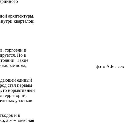
таринного
нной архитектуры.
нутри кварталов;
в, торговли и
ируется. Но в
стоянии. Такие
е жилые дома,
фото А.Беляев
создающей единый
род стал первым
. Это нормативный
я территорий,
мельных участков
тводов и в
во, а комплексная