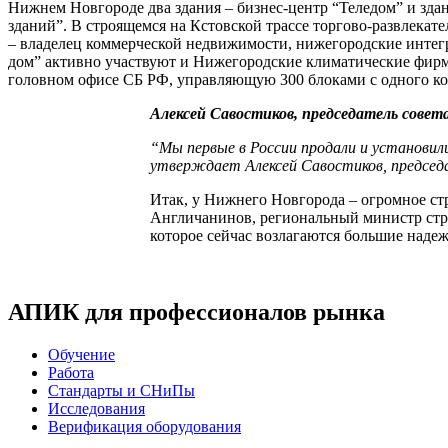
Нижнем Новгороде два здания – бизнес-центр “Теледом” и зд
зданий”. В строящемся на Кстовской трассе торгово-развлека
– владелец коммерческой недвижимости, нижегородские интег
дом” активно участвуют и Нижегородские климатические фи
головном офисе СБ РФ, управляющую 300 блоками с одного к
Алексей Савостиков, председатель сове
“Мы первые в России продали и установил
утверждает Алексей Савостиков, председ
Итак, у Нижнего Новгорода – огромное ст
Англичанинов, региональный министр стро
которое сейчас возлагаются большие наде
АПИК для профессионалов рынка
Обучение
Работа
Стандарты и СНиПы
Исследования
Верификация оборудования