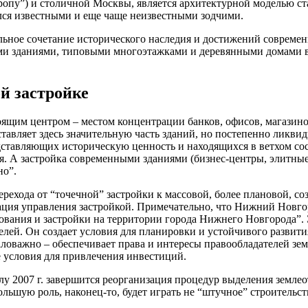
ропу”) и столичной Москвы, является архитектурной моделью с
ался известными и еще чаще неизвестными зодчими.
льное сочетание исторического наследия и достижений совреме
ми зданиями, типовыми многоэтажками и деревянными домами в
ой застройке
ящим центром – местом концентрации банков, офисов, магазино
ставляет здесь значительную часть зданий, но постепенно ликвид
дставляющих историческую ценность и находящихся в ветхом со
я. А застройка современными зданиями (бизнес-центры, элитны
но”.
рехода от “точечной” застройки к массовой, более плановой, 
ация управления застройкой. Примечательно, что Нижний Новго
зования и застройки на территории города Нижнего Новгорода”
елей. Он создает условия для планировки и устойчивого развити
аловажно – обеспечивает права и интересы правообладателей зе
е условия для привлечения инвестиций.
алу 2007 г. завершится реорганизация процедур выделения землео
льшую роль, наконец-то, будет играть не “штучное” строительст