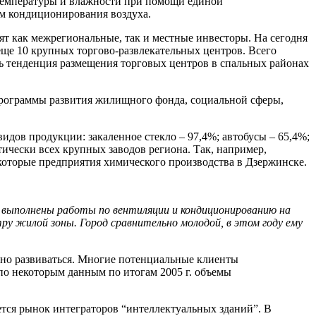
температуры и влажности при помощи единой
м кондиционирования воздуха.
ят как межрегиональные, так и местные инвесторы. На сегодня
еще 10 крупных торгово-развлекательных центров. Всего
ь тенденция размещения торговых центров в спальных районах
 программы развития жилищного фонда, социальной сферы,
идов продукции: закаленное стекло – 97,4%; автобусы – 65,4%;
тически всех крупных заводов региона. Так, например,
которые предприятия химического производства в Дзержинске.
выполнены работы по вентиляции и кондиционированию на
у жилой зоны. Город сравнительно молодой, в этом году ему
вно развиваться. Многие потенциальные клиенты
 по некоторым данным по итогам 2005 г. объемы
уется рынок интеграторов “интеллектуальных зданий”. В