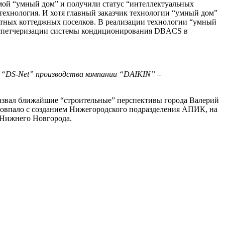
мой “умный дом” и получили статус “интеллектуальных
 технология. И хотя главный заказчик технологии “умный дом”
итных коттеджных поселков. В реализации технологии “умный
испетчеризации системы кондиционирования
DBACS
в
я “DS-Net” производства компании “DAIKIN” –
назвал ближайшие “строительные” перспективы города Валерий
совпало с созданием Нижегородского подразделения АПИК, на
 Нижнего Новгорода.