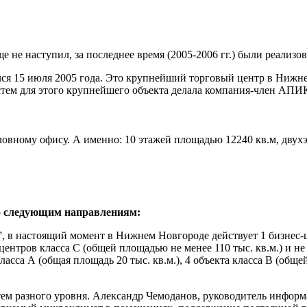
не наступил, за последнее время (2005-2006 гг.) были реализо
ся 15 июля 2005 года. Это крупнейший торговый центр в Нижне
стем для этого крупнейшего объекта делала компания-член АПИ
овному офису. А именно: 10 этажей площадью 12240 кв.м, двухэ
по следующим направлениям:
 в настоящий момент в Нижнем Новгороде действует 1 бизнес-цен
-центров класса С (общей площадью не менее 110 тыс. кв.м.) и н
класса А (общая площадь 20 тыс. кв.м.), 4 объекта класса В (обще
тем разного уровня. Александр Чемоданов, руководитель инфо