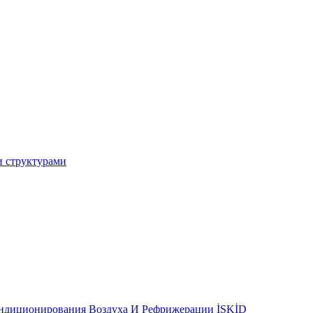
и структурами
ондиционирования Воздуха И Рефрижерации İSKİD