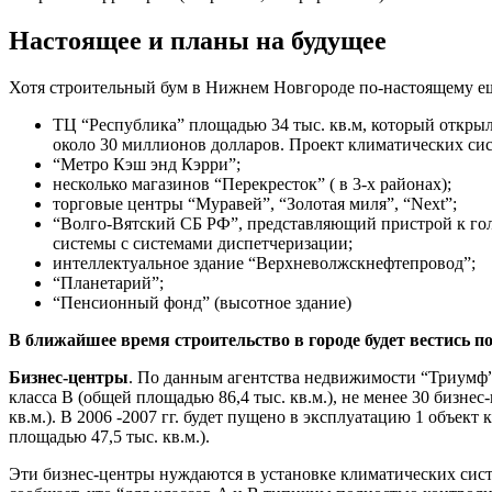
Настоящее и планы на будущее
Хотя строительный бум в Нижнем Новгороде по-настоящему еще 
ТЦ “Республика” площадью 34 тыс. кв.м, который открыл
около 30 миллионов долларов. Проект климатических си
“Метро Кэш энд Кэрри”;
несколько магазинов “Перекресток” ( в 3-х районах);
торговые центры “Муравей”, “Золотая миля”, “Next”;
“Волго-Вятский СБ РФ”, представляющий пристрой к гол
системы с системами диспетчеризации;
интеллектуальное здание “Верхневолжскнефтепровод”;
“Планетарий”;
“Пенсионный фонд” (высотное здание)
В ближайшее время строительство в городе будет вестись 
Бизнес-центры
. По данным агентства недвижимости “Триумф”,
класса В (общей площадью 86,4 тыс. кв.м.), не менее 30 бизнес
кв.м.). В 2006 -2007 гг. будет пущено в эксплуатацию 1 объект 
площадью 47,5 тыс. кв.м.).
Эти бизнес-центры нуждаются в установке климатических сис