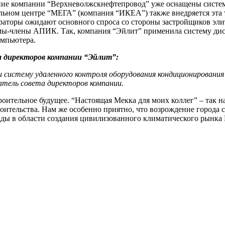
ание компании “Верхневолжскнефтепровод” уже оснащены систе
тельном центре “МЕГА” (компания “ИКЕА”) также внедряется эта
раторы ожидают основного спроса со стороны застройщиков эл
рмы-члены АПИК. Так, компания “Эйлит” применила систему д
омпьютера.
та директоров компании “Эйлит”:
и систему удаленного контроля оборудования кондиционировани
атель совета директоров компании.
роительное будущее. “Настоящая Мекка для моих коллег” – так 
ительства. Нам же особенно приятно, что возрождение города 
жды в области создания цивилизованного климатического рынка