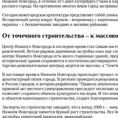
Нижний Новгород, в отличие от Санкт-Петербурга (“окна в Ев
русского города. На протяжении многих веков город застраив
Сегодня нижегородская архитектура представляет собой уника
Исторический центр вокруг Кремля – вперемежку с кирпичны
окраины – с бесконечными заводами и жилыми районами.
От точечного строительства – к массов
Центр Нижнего Новгорода в последнее время стал самым насто
развлечений. Ветхая рядовая деревянная застройка пока еще со
центре Нижнего Новгорода есть много старинных зданий, пре
исторические здания сохраняются и постепенно реставрируютс
торгово-развлекательные центры), ведется не массово, а “точеч
В настоящее время в Нижнем Новгороде происходит процесс пе
архитектурный облик города. В регионе проводится реорганиз
в России городом, в котором разработаны “Правила землеполь
правовой акт местного самоуправления преследует несколько ц
позволяет сохранить объекты культурного наследия. И что нем
и объектов капитального строительства, создает благоприятны
Эксперты по строительству ожидают, что к концу 2006 г. – нач
Нижнем Новгороде начнется бурный рост строительства. Все бо
застройка территорий (кварталов, микрорайонов).