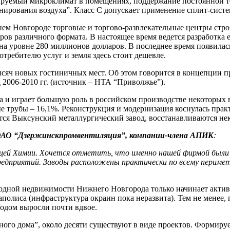
лируемый микроклимат в помещениях, поддержание постоянной 
ирования воздуха”. Класс C допускает применение сплит-систе
нем Новгороде торговые и торгово-развлекательные центры стро
ов различного формата. В настоящее время ведется разработка 
а уровне 280 миллионов долларов. В последнее время появилас
отребителю услуг и земля здесь стоит дешевле.
тысяч новых гостиничных мест. Об этом говорится в концепции
2006-2010 гг. (источник – НТА “Приволжье”).
а и играет большую роль в российском производстве некоторых в
ые трубы – 16,1%. Реконструкция и модернизация коснулась прак
ится Выксунский металлургический завод, восстанавливаются не
 ОАО “Дзержинскпромвентиляция”, компании-члена АПИК
:
ей Химии. Хочется отметить, что именно нашей фирмой были 
редприятий. Заводы расположены практически по всему периметр
родной недвижимости Нижнего Новгорода только начинает акти
аполиса (инфраструктура окраин пока неразвита). Тем не менее,
одом выросли почти вдвое.
много дома”, около десяти существуют в виде проектов. Формир