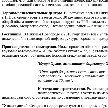
сообщает, что “для классов A и B типичны полностью контро
комбинированной системы вентиляции, отопления и кондицион
Торгово-развлекательные центры
. В настоящее время в Ниж
в Н.Новгороде насчитывается около 30 крупных торговых центр
общий объем инвестиций в открытие крупных ТРЦ ожидается н
(Сормово, Мещерское озеро, Автозаводский район) – ближе к п
Гостиницы
. В Нижнем Новгороде к 2010 году появится 2,24 
инженерной и транспортной инфраструктуры города на период 
Производственные помещения
. Нижегородская область играл
грузовые автомобили – 61,6%; газетная бумага – 27,7%; стальн
расширяет свое производство Борский стекольный завод, стро
Эдуард Орлов, заместитель директора
“Наш город Дзержинск считается столиц
всех объектах Дзержинских химических п
исполнилось 76 лет”.
Коттеджное строительство
. Рынок заго
психологически не готовы уезжать из мег
индивидуального строительства по сравнению с предыдущим г
“Умные дома”
. Сегодня в городе реализуются три проекта “у