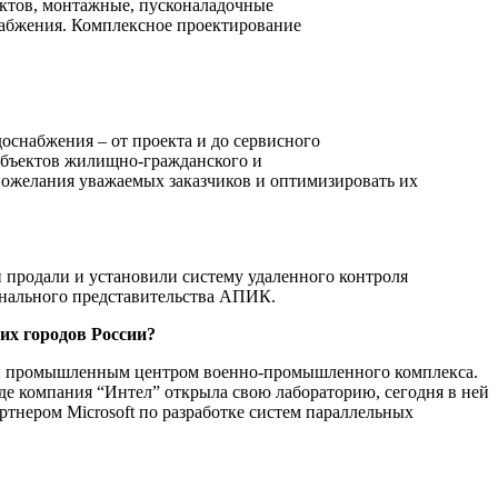
ектов, монтажные, пусконаладочные
набжения. Комплексное проектирование
оснабжения – от проекта и до сервисного
объектов жилищно-гражданского и
пожелания уважаемых заказчиков и оптимизировать их
 продали и установили систему удаленного контроля
онального представительства АПИК.
гих городов России?
м и промышленным центром военно-промышленного комплекса.
 компания “Интел” открыла свою лабораторию, сегодня в ней
ртнером Microsoft по разработке систем параллельных