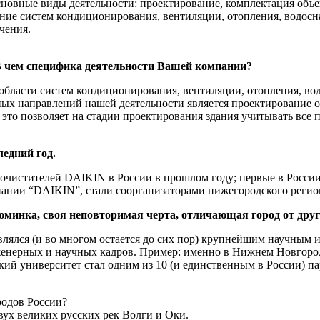
сновные виды деятельности: проектирование, комплектация объ
ание систем кондиционирования, вентиляции, отопления, водос
чения.
В чем специфика деятельности Вашей компании?
области систем кондиционирования, вентиляции, отопления, вод
ных направлений нашей деятельности является проектирование 
то позволяет на стадии проектирования здания учитывать все 
едний год.
 очистителей
DAIKIN
в России в прошлом году; первые в России
пании “DAIKIN”, стали соорганизаторами нижегородского реги
изюминка, своя неповторимая черта, отличающая город от дру
влялся (и во многом остается до сих пор) крупнейшим научны
енерных и научных кадров. Пример: именно в Нижнем Новгороде
кий университет стал одним из 10 (и единственным в России) па
родов России?
ух великих русских рек Волги и Оки.