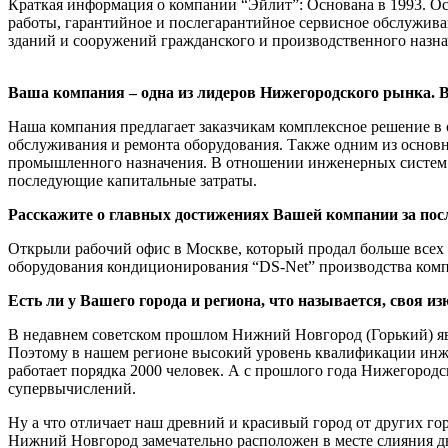
Краткая информация о компании “Эйлит”: Основана в 1993. О
работы, гарантийное и послегарантийное сервисное обслужив
зданий и сооружений гражданского и производственного назна
Ваша компания – одна из лидеров Нижегородского рынка. 
Наша компания предлагает заказчикам комплексное решение в 
обслуживания и ремонта оборудования. Также одним из основ
промышленного назначения. В отношении инженерных систем э
последующие капитальные затраты.
Расскажите о главных достижениях Вашей компании за посл
Открыли рабочий офис в Москве, который продал больше всех
оборудования кондиционирования “DS-Net” производства ком
Есть ли у Вашего города и региона, что называется, своя 
В недавнем советском прошлом Нижний Новгород (Горький) я
Поэтому в нашем регионе высокий уровень квалификации инж
работает порядка 2000 человек. А с прошлого года Нижегородс
супервычислений.
Ну а что отличает наш древний и красивый город от других го
Нижний Новгород замечательно расположен в месте слияния дв