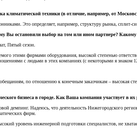
ка климатической техники (в отличие, например, от Московс
нниками. Это определяет, например, структуру рынка, сплит-си
у Вы остановили выбор на том или ином партнере? Какому 
т, Пятый сезон.
емого этими фирмами оборудования, высокой степенью ответств
шениями с людьми в этих компаниях (с некоторыми я знаком 12
обещаниям, по отношению к конечным заказчикам – высокая ст
ческого бизнеса в городе. Как Ваша компания участвует в их
вой демпинг. Надеюсь, что деятельность Нижегородского регио
матических фирм.
сокий уровень инженерной подготовки специалистов, не хватае