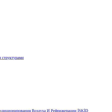
и структурами
ондиционирования Воздуха И Рефрижерации İSKİD