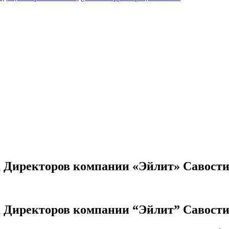
а Директоров компании «Эйлит» Савост
а Директоров компании “Эйлит” Савост