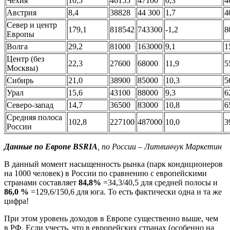
Чехия
10,5
46155
47100
0,3
4
Австрия
8,4
38828
44 300
1,7
4
Север и центр
179,1
818542
743300
-1,2
8
Европы
Волга
29,2
81000
163000
9,1
1
Центр (без
22,3
27600
68000
11,9
5
Москвы)
Сибирь
21,0
38900
85000
10,3
5
Урал
15,6
43100
88000
9,3
6
Северо-запад
14,7
36500
83000
10,8
6
Средняя полоса
102,8
227100
487000
10,0
3
России
Данные по Европе BSRIA
, по России – Литвинчук Маркетин
В данный момент насыщенность рынка (парк кондиционеров
на 1000 человек) в России по сравнению с европейскими
странами составляет
84,8%
=34,3/40,5 для средней полосы и
86,0 %
=129,6/150,6 для юга. То есть фактически одна и та же
цифра!
При этом уровень доходов в Европе существенно выше, чем
в РФ. Если учесть, что в европейских странах (особенно на