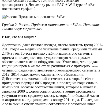
жилой сегмент только с той или иной степенью
достоверности). Динамику рынка PAC + Wall type >5 кВт
показывает график 2.
График 2. Россия. Продажи моносплитов <5кВт. Источник
«Литвинчук Маркетинг»
Итак, что мы видим?
Достаточно, даже беглого взгляда, чтобы заметить тренд 2007–
2013 годов — медленное усыхание рынка, средними темпами
2,7% в год. То есть налицо стабилизация этого сегмента,
причем в последние годы существенную часть продаж
обеспечивают замены оборудования. Учитывая, что продажи
кондиционеров в жилье стали развиваться с примерно 5–7-
летним опозданием относительно коммерческого сегмента, в
2012–2014 годах можно ожидать их стабилизации.
Действительно, «домашний сегмент», на который сейчас
приходится порядка 80% продаж, в последние годы сильно
изменился. Богатые соотечественники, которые в начале и
середине 2000-х формировали спрос, в конце десятилетия
уступили место среднему классу, который по большей части
«затарился» кондиционерами к концу 2011 года. Последние
2 года ему на смену пришли сограждане с доходами ниже