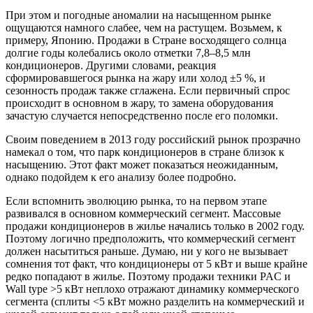
При этом и погодные аномалии на насыщенном рынке
ощущаются намного слабее, чем на растущем. Возьмем, к
примеру, Японию. Продажи в Стране восходящего солнца
долгие годы колебались около отметки 7,8–8,5 млн
кондиционеров. Другими словами, реакция
сформировавшегося рынка на жару или холод ±5 %, и
сезонность продаж также сглажена. Если первичный спрос
происходит в основном в жару, то замена оборудования
зачастую случается непосредственно после его поломки.
Своим поведением в 2013 году российский рынок прозрачно
намекал о том, что парк кондиционеров в стране близок к
насыщению. Этот факт может показаться неожиданным,
однако подойдем к его анализу более подробно.
Если вспомнить эволюцию рынка, то на первом этапе
развивался в основном коммерческий сегмент. Массовые
продажи кондиционеров в жилье начались только в 2002 году.
Поэтому логично предположить, что коммерческий сегмент
должен насытиться раньше. Думаю, ни у кого не вызывает
сомнения тот факт, что кондиционеры от 5 кВт и выше крайне
редко попадают в жилье. Поэтому продажи техники
PAC
и
Wall type >5 кВт неплохо отражают динамику коммерческого
сегмента (сплиты <5 кВт можно разделить на коммерческий и