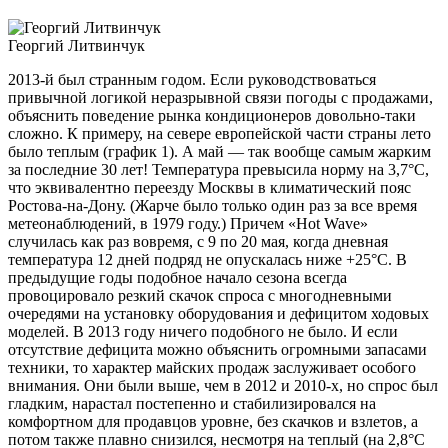
Георгий Литвинчук
2013-й был странным годом. Если руководствоваться
привычной логикой неразрывной связи погоды с продажами,
объяснить поведение рынка кондиционеров довольно-таки
сложно. К примеру, на севере европейской части страны лето
было теплым (график 1). А май — так вообще самым жарким
за последние 30 лет! Температура превысила норму на 3,7°С,
что эквивалентно переезду Москвы в климатический пояс
Ростова-на-Дону. (Жарче было только один раз за все время
метеонаблюдений, в 1979 году.) Причем «Hot Wave»
случилась как раз вовремя, с 9 по 20 мая, когда дневная
температура 12 дней подряд не опускалась ниже +25°С. В
предыдущие годы подобное начало сезона всегда
провоцировало резкий скачок спроса с многодневными
очередями на установку оборудования и дефицитом ходовых
моделей. В 2013 году ничего подобного не было. И если
отсутствие дефицита можно объяснить огромными запасами
техники, то характер майских продаж заслуживает особого
внимания. Они были выше, чем в 2012 и 2010-х, но спрос был
гладким, нарастал постепенно и стабилизировался на
комфортном для продавцов уровне, без скачков и взлетов, а
потом также плавно снизился, несмотря на теплый (на 2,8°С