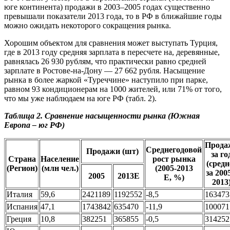
юге континента) продажи в 2003–2005 годах существенно
превышали показатели 2013 года, то в РФ в ближайшие годы
можно ожидать некоторого сокращения рынка.
Хорошим объектом для сравнения может выступать Турция,
где в 2013 году средняя зарплата в пересчете на, деревянные,
равнялась 26 930 рублям, что практически равно средней
зарплате в Ростове-на-Дону — 27 662 рубля. Насыщение
рынка в более жаркой «Туреччине» наступило при парке,
равном 93 кондиционерам на 1000 жителей, или 71% от того,
что мы уже наблюдаем на юге РФ (табл. 2).
Таблица 2. Сравнение насыщенности рынка (Южная
Европа – юг РФ)
Прода
Среднегодовой
Продажи (шт)
за го
Страна
Население
рост рынка
(средн
(Регион)
(млн чел.)
(2005-2013
за 200
2005
2013E
Е, %)
2013
Италия
59,6
2421189
1192552
-8,5
163473
Испания
47,1
1743842
635470
-11,9
100071
Греция
10,8
382251
365855
-0,5
314252