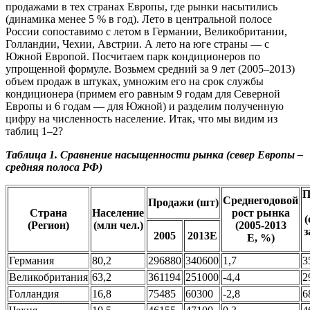
продажами в тех странах Европы, где рынки насытились
(динамика менее 5 % в год). Лето в центральной полосе
России сопоставимо с летом в Германии, Великобритании,
Голландии, Чехии, Австрии. А лето на юге страны — с
Южной Европой. Посчитаем парк кондиционеров по
упрощенной формуле. Возьмем средний за 9 лет (2005–2013)
объем продаж в штуках, умножим его на срок службы
кондиционера (примем его равным 9 годам для Северной
Европы и 6 годам — для Южной) и разделим полученную
цифру на численность население. Итак, что мы видим из
таблиц 1–2?
Таблица 1. Сравнение насыщенности рынка (север Европы –
средняя полоса РФ)
П
Среднегодовой
Продажи (шт)
Страна
Население
рост рынка
(
(Регион)
(млн чел.)
(2005-2013
з
2005
2013E
Е, %)
Германия
80,2
296880
340600
1,7
3
Великобритания
63,2
361194
251000
-4,4
2
Голландия
16,8
75485
60300
-2,8
6