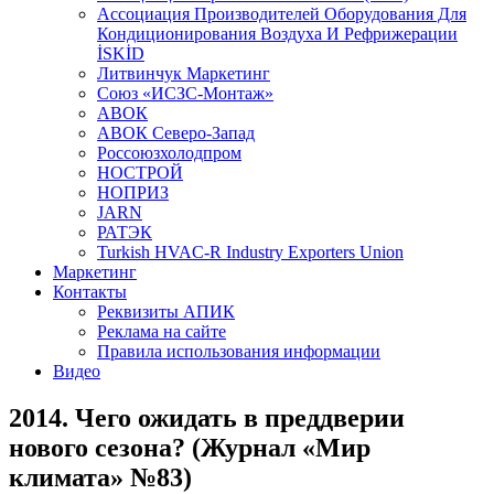
Aссоциация Производителей Оборудования Для
Кондиционирования Воздуха И Рефрижерации
İSKİD
Литвинчук Маркетинг
Союз «ИСЗС-Монтаж»
АВОК
АВОК Северо-Запад
Россоюзхолодпром
НОСТРОЙ
НОПРИЗ
JARN
РАТЭК
Turkish HVAC-R Industry Exporters Union
Маркетинг
Контакты
Реквизиты АПИК
Реклама на сайте
Правила использования информации
Видео
2014. Чего ожидать в преддверии
нового сезона? (Журнал «Мир
климата» №83)