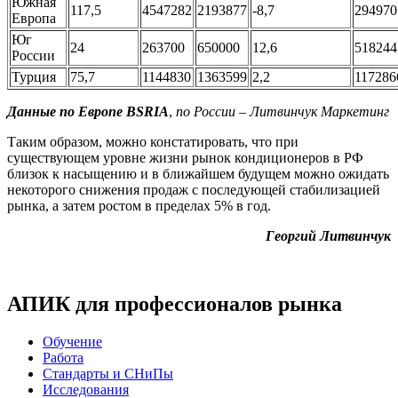
Южная
117,5
4547282
2193877
-8,7
294970
Европа
Юг
24
263700
650000
12,6
518244
России
Турция
75,7
1144830
1363599
2,2
117286
Данные по Европе BSRIA
,
по России – Литвинчук Маркетинг
Таким образом, можно констатировать, что при
существующем уровне жизни рынок кондиционеров в РФ
близок к насыщению и в ближайшем будущем можно ожидать
некоторого снижения продаж с последующей стабилизацией
рынка, а затем ростом в пределах 5% в год.
Георгий Литвинчук
АПИК для профессионалов рынка
Обучение
Работа
Стандарты и СНиПы
Исследования