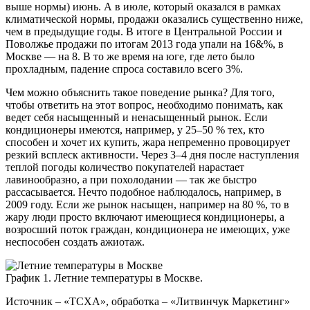
выше нормы) июнь. А в июле, который оказался в рамках
климатической нормы, продажи оказались существенно ниже,
чем в предыдущие годы. В итоге в Центральной России и
Поволжье продажи по итогам 2013 года упали на 16&%, в
Москве — на 8. В то же время на юге, где лето было
прохладным, падение спроса составило всего 3%.
Чем можно объяснить такое поведение рынка? Для того,
чтобы ответить на этот вопрос, необходимо понимать, как
ведет себя насыщенный и ненасыщенный рынок. Если
кондиционеры имеются, например, у 25–50 % тех, кто
способен и хочет их купить, жара непременно провоцирует
резкий всплеск активности. Через 3–4 дня после наступления
теплой погоды количество покупателей нарастает
лавинообразно, а при похолодании — так же быстро
рассасывается. Нечто подобное наблюдалось, например, в
2009 году. Если же рынок насыщен, например на 80 %, то в
жару люди просто включают имеющиеся кондиционеры, а
возросший поток граждан, кондиционера не имеющих, уже
неспособен создать ажиотаж.
График 1. Летние температуры в Москве.
Источник – «ТСХА», обработка – «Литвинчук Маркетинг»