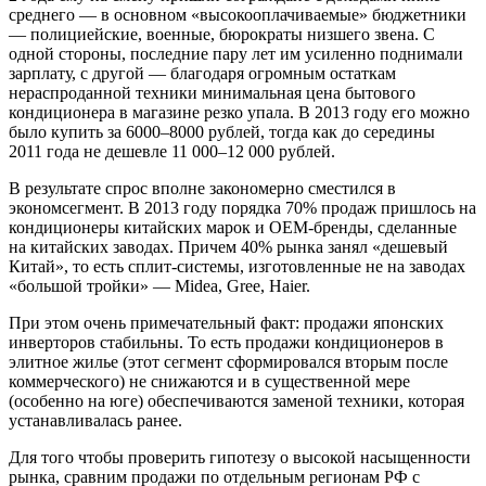
среднего — в основном «высокооплачиваемые» бюджетники
— полициейские, военные, бюрократы низшего звена. С
одной стороны, последние пару лет им усиленно поднимали
зарплату, с другой — благодаря огромным остаткам
нераспроданной техники минимальная цена бытового
кондиционера в магазине резко упала. В 2013 году его можно
было купить за 6000–8000 рублей, тогда как до середины
2011 года не дешевле 11 000–12 000 рублей.
В результате спрос вполне закономерно сместился в
экономсегмент. В 2013 году порядка 70% продаж пришлось на
кондиционеры китайских марок и OEM-бренды, сделанные
на китайских заводах. Причем 40% рынка занял «дешевый
Китай», то есть сплит-системы, изготовленные не на заводах
«большой тройки» — Midea, Gree, Haier.
При этом очень примечательный факт: продажи японских
инверторов стабильны. То есть продажи кондиционеров в
элитное жилье (этот сегмент сформировался вторым после
коммерческого) не снижаются и в существенной мере
(особенно на юге) обеспечиваются заменой техники, которая
устанавливалась ранее.
Для того чтобы проверить гипотезу о высокой насыщенности
рынка, сравним продажи по отдельным регионам РФ c