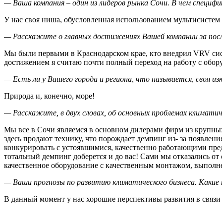
— Ваша компания – один из лидеров рынка Сочи. В чем специф
У нас своя ниша, обусловленная использованием мультисисте
— Расскажите о главных достижениях Вашей компании за посл
Мы были первыми в Краснодарском крае, кто внедрил
VRV
сис
достижением я считаю почти полный переход на работу с обор
— Есть ли у Вашего города и региона, что называется, своя и
Природа и, конечно, море!
— Расскажите, в двух словах, об основных проблемах климатич
Мы все в Сочи являемся в основном дилерами фирм из крупных
здесь продают технику, что порождает демпинг из- за появлен
конкурировать с устоявшимися, качественно работающими пред
тотальный демпинг доберется и до вас! Сами мы отказались от
качественное оборудование с качественным монтажом, выполн
— Ваши прогнозы по развитию климатического бизнеса. Какие
В данный момент у нас хорошие перспективы развития в связи