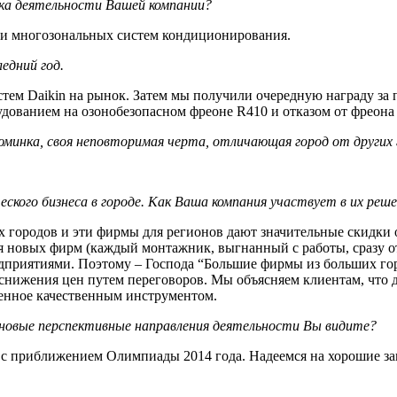
ика деятельности Вашей компании?
м и многозональных систем кондиционирования.
едний год.
тем Daikin на рынок. Затем мы получили очередную награду за
удованием на озонобезопасном фреоне R410 и отказом от фреона
зюминка, своя неповторимая черта, отличающая город от других 
еского бизнеса в городе. Как Ваша компания участвует в их реш
 городов и эти фирмы для регионов дают значительные скидки о
ия новых фирм (каждый монтажник, выгнанный с работы, сразу о
приятиями. Поэтому – Господа “Большие фирмы из больших горо
 снижения цен путем переговоров. Мы объясняем клиентам, что 
енное качественным инструментом.
 новые перспективные направления деятельности Вы видите?
 с приближением Олимпиады 2014 года. Надеемся на хорошие за