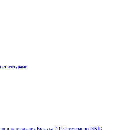
и структурами
ондиционирования Воздуха И Рефрижерации İSKİD