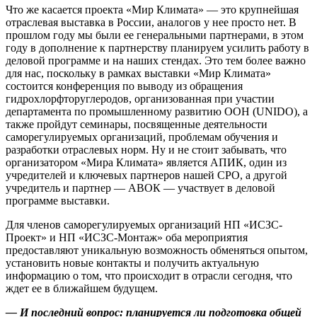
Что же касается проекта «Мир Климата» — это крупнейшая
отраслевая выставка в России, аналогов у нее просто нет. В
прошлом году мы были ее генеральными партнерами, в этом
году в дополнение к партнерству планируем усилить работу в
деловой программе и на наших стендах. Это тем более важно
для нас, поскольку в рамках выставки «Мир Климата»
состоится конференция по выводу из обращения
гидрохлорфторуглеродов, организованная при участии
департамента по промышленному развитию ООН (
UNIDO
), а
также пройдут семинары, посвященные деятельности
саморегулируемых организаций, проблемам обучения и
разработки отраслевых норм. Ну и не стоит забывать, что
организатором «Мира Климата» является АПИК, один из
учредителей и ключевых партнеров нашей СРО, а другой
учредитель и партнер — АВОК — участвует в деловой
программе выставки.
Для членов саморегулируемых организаций НП «ИСЗС-
Проект» и НП «ИСЗС-Монтаж» оба мероприятия
предоставляют уникальную возможность обменяться опытом,
установить новые контакты и получить актуальную
информацию о том, что происходит в отрасли сегодня, что
ждет ее в ближайшем будущем.
— И последний вопрос: планируется ли подготовка общей