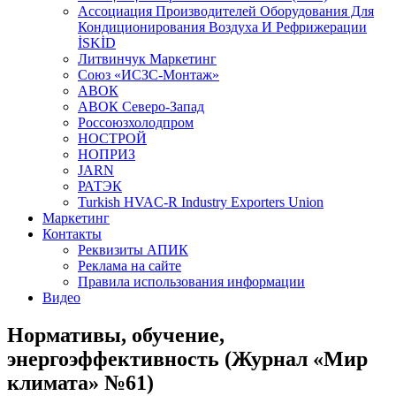
Aссоциация Производителей Оборудования Для
Кондиционирования Воздуха И Рефрижерации
İSKİD
Литвинчук Маркетинг
Союз «ИСЗС-Монтаж»
АВОК
АВОК Северо-Запад
Россоюзхолодпром
НОСТРОЙ
НОПРИЗ
JARN
РАТЭК
Turkish HVAC-R Industry Exporters Union
Маркетинг
Контакты
Реквизиты АПИК
Реклама на сайте
Правила использования информации
Видео
Нормативы, обучение,
энергоэффективность (Журнал «Мир
климата» №61)