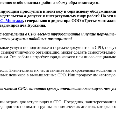
лнению особо опасных работ любому обратившемуся.
нирующим приступить к монтажу и сервисному обслуживани
идетельство о допуске к интересующему виду работ? На эти 
ЗС–Монтаж»
, генерального директора ООО «Третье монтажн
ладимировича Бусахина.
а вступления в СРО весьма трудозатратна и лучше поручить 
аться услугами подобных помощников?
ые услуги по подготовке и передаче документов в СРО, по сут
 саморегулируемую организацию, может сделать самостоятельно. 
ям. Эта работа не требует юридического или иного специально
поля. Значительная их часть занимается откровенным мошенниче
ивых новичков в вымышленные СРО. Или продают им «готовую ф
членом СРО, заплатив сумму, значительно меньшую, чем уст
 затрат» для вступающих в СРО. Посредник, заинтересованный
а принято понимать группы экономических агентов, которые со