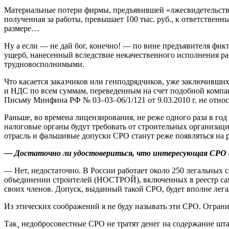
Материальные потери фирмы, предъявившей «лжесвидетельство
полученная за работы, превышает 100 тыс. руб., к ответстве
размере…
Ну а если — не дай бог, конечно! — по вине предъявителя фик
ущерб, нанесенный вследствие некачественного исполнения раб
трудновосполнимыми.
Что касается заказчиков или генподрядчиков, уже заключивших
и НДС по всем суммам, переведенным на счет подобной компани
Письму Минфина РФ № 03–03–06/1/121 от 9.03.2010 г. не относ
Раньше, во времена лицензирования, не реже одного раза в го
налоговые органы будут требовать от строительных организаци
отрасль и фальшивые допуски СРО станут реже появляться на 
— Достаточно ли удостовериться, что интересующая СРО с
— Нет, недостаточно. В России работает около 250 легальных 
объединении строителей (НОСТРОЙ), включенных в реестр сам
своих членов. Допуск, выданный такой СРО, будет вполне лег
Из этических соображений я не буду называть эти СРО. Огран
Так¸ недобросовестные СРО не тратят денег на содержание шта