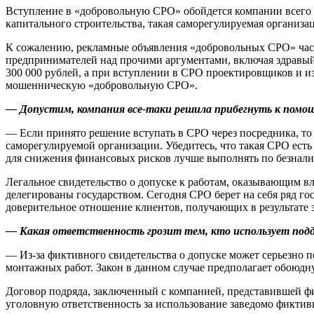
Вступление в «добровольную СРО» обойдется компании всего в
капитального строительства, такая саморегулируемая организа
К сожалению, рекламные объявления «добровольных СРО» част
предпринимателей над прочими аргументами, включая здравый 
300 000 рублей, а при вступлении в СРО проектировщиков и из
мошенническую «добровольную СРО».
— Допустим, компания все-таки решила прибегнуть к помощ
— Если принято решение вступать в СРО через посредника, т
саморегулируемой организации. Убедитесь, что такая СРО есть
для снижения финансовых рисков лучше выполнять по безнали
Легальное свидетельство о допуске к работам, оказывающим в
делегированы государством. Сегодня СРО берет на себя ряд г
доверительное отношение клиентов, получающих в результате 
— Какая ответственность грозит тем, кто использует подд
— Из-за фиктивного свидетельства о допуске может серьезно по
монтажных работ. Закон в данном случае предполагает обоюдн
Договор подряда, заключенный с компанией, представившей фик
уголовную ответственность за использование заведомо фиктив