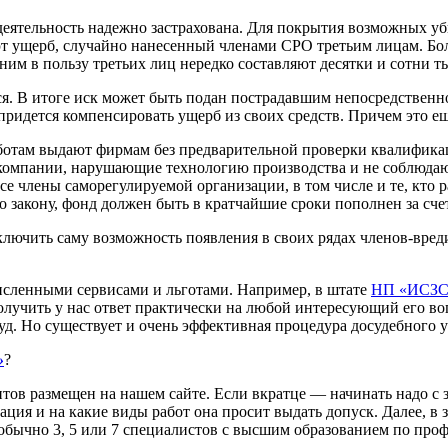
деятельность надежно застрахована. Для покрытия возможных у
 ущерб, случайно нанесенный членами СРО третьим лицам. Боль
ним в пользу третьих лиц нередко составляют десятки и сотни т
ся. В итоге иск может быть подан пострадавшим непосредствен
придется компенсировать ущерб из своих средств. Причем это е
ботам выдают фирмам без предварительной проверки квалификаци
компании, нарушающие технологию производства и не соблюдающ
все члены саморегулируемой организации, в том числе и те, кто 
по закону, фонд должен быть в кратчайшие сроки пополнен за сч
лючить саму возможность появления в своих рядах членов-вред
исленными сервисами и льготами. Например, в штате
НП «ИСЗС
получить у нас ответ практически на любой интересующий его 
уд. Но существует и очень эффективная процедура досудебного
»
?
в размещен на нашем сайте. Если вкратце — начинать надо с з
ция и на какие виды работ она просит выдать допуск. Далее, в з
обычно 3, 5 или 7 специалистов с высшим образованием по профи