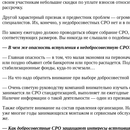
своим участникам небольшие скидки по уплате взносов относи
рассрочку.
Другой характерный признак и предвестник проблем — огромно
специалистов. Их, конечно, у недобросовестных СРО нет и в п
По закону ежегодно должно проводиться общее собрание СРО
соответствующих размеров. Вы никогда не слышали о подобных
— В чем же опасность вступления в недобросовестную СРО
— Главная опасность — в том, что малая экономия на первона
или поздно объявит себя банкротом или просто распадется. По
стабилизационные фонды, куда-то исчезали…
— На что надо обратить внимание при выборе добросовестно
— Очень советую руководству компаний внимательно изучать 
занимается ли СРО стандартизацией, выполняет ли ежегодные 
Наличие информации о такой деятельности — один из признаков
Также обратите внимание на состав правления организации. 
уже многие годы занимающихся монтажом и сервисным обслуж
же.
— Как добросовестные СРО защищают интересы вступивши