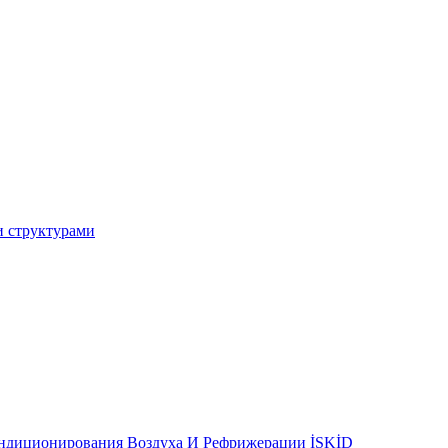
и структурами
ондиционирования Воздуха И Рефрижерации İSKİD