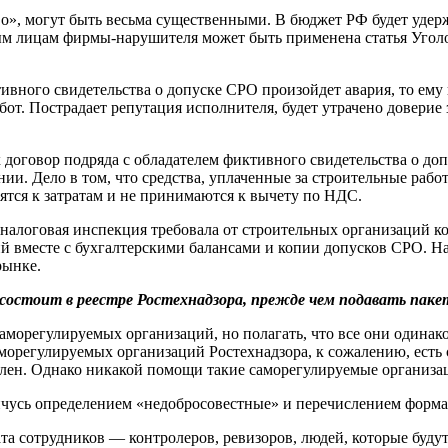
», могут быть весьма существенными. В бюджет РФ будет удерж
нным лицам фирмы-нарушителя может быть применена статья Угол
тивного свидетельства о допуске СРО произойдет авария, то ему
от. Пострадает репутация исполнителя, будет утрачено доверие 
 договор подряда с обладателем фиктивного свидетельства о доп
и. Дело в том, что средства, уплаченные за строительные рабо
ятся к затратам и не принимаются к вычету по НДС.
д налоговая инспекция требовала от строительных организаций ко
й вместе с бухгалтерскими балансами и копии допусков СРО. На
рынке.
остоит в реестре Ростехнадзора, прежде чем подавать пак
саморегулируемых организаций, но полагать, что все они одинак
орегулируемых организаций Ростехнадзора, к сожалению, есть 
ален. Однако никакой помощи такие саморегулируемые организа
ичусь определением «недобросовестные» и перечислением форма
та сотрудников — контролеров, ревизоров, людей, которые будут