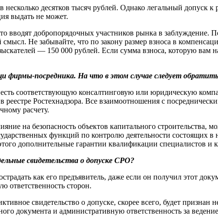
 несколько десятков тысяч рублей. Однако легальный допуск к 
ция выдать не может.
о вводят добропорядочных участников рынка в заблуждение. П
смысл. Не забывайте, что по закону размер взноса в компенса
ыскателей — 150 000 рублей. Если сумма взноса, которую вам на
и фирмы-посредника. На что в этом случае следует обратить
о есть соответствующую консалтинговую или юридическую компа
 в реестре Ростехнадзора. Все взаимоотношения с посредническ
чному расчету.
лияние на безопасность объектов капитального строительства, м
осударственных функций по контролю деятельности состоящих в
этого дополнительные гарантии квалификации специалистов и к
ельные свидетельства о допуске СРО?
страдать как его предъявитель, даже если он получил этот доку
ую ответственность сторон.
тивное свидетельство о допуске, скорее всего, будет признан 
ного документа и административную ответственность за ведение