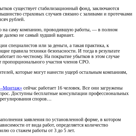
бытков существует стабилизационный фонд, заключаются
шинство страховых случаев связано с заливами и протечками
ысяч рублей.
но на саму компанию, проводившую работы, — в полном
ще далеко не самый худший вариант.
и специалистов или за деньги, а такая практика, к
ие правила техники безопасности. И тогда в результате
работает по-честному. На покрытие убытков в этом случае
ет пропорционального участия членов СРО.
ителей, которые могут нанести ущерб остальным компаниям,
–Монтаж»
сейчас работает 16 человек. Все они загружены
вопрос. Доступны бесплатные консультации профессиональных
 урегулирования споров…
аполнения заявления по установленной форме, в котором
ависимости от вида работ, определяется количество
лю со стажем работы от 3 до 5 лет.