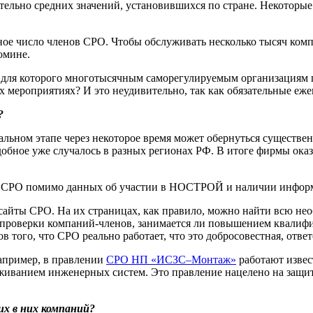
тельно средних значений, установившихся по стране. Некоторы
е число членов СРО. Чтобы обслуживать несколько тысяч компа
омине.
, для которого многотысячным саморегулируемым организациям
 мероприятиях? И это неудивительно, так как обязательные еж
?
чальном этапе через некоторое время может обернуться сущест
добное уже случалось в разных регионах РФ. В итоге фирмы оказ
й СРО помимо данных об участии в НОСТРОЙ и наличии информ
сайты СРО. На их страницах, как правило, можно найти всю не
проверки компаний-членов, занимается ли повышением квалифик
 того, что СРО реально работает, что это добросовестная, ответ
Например, в правлении
СРО НП «ИСЗС–Монтаж»
работают извес
иванием инженерных систем. Это правление нацелено на защит
х в них компаний?