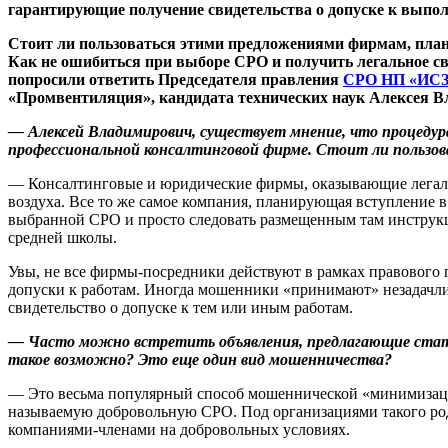
гарантирующие получение свидетельства о допуске к выпо
Стоит ли пользоваться этими предложениями фирмам, пла
Как не ошибиться при выборе СРО и получить легальное св
попросили ответить Председателя правления
СРО НП «ИС
«Промвентиляция», кандидата технических наук Алексея В
— Алексей Владимирович, существует мнение, что процедур
профессиональной консалтинговой фирме. Стоит ли пользов
— Консалтинговые и юридические фирмы, оказывающие легальн
воздуха. Все то же самое компания, планирующая вступление в
выбранной СРО и просто следовать размещенным там инструкци
средней школы.
Увы, не все фирмы-посредники действуют в рамках правового 
допуски к работам. Иногда мошенники «принимают» незадачл
свидетельство о допуске к тем или иным работам.
— Часто можно встретить объявления, предлагающие стать 
такое возможно? Это еще один вид мошенничества?
— Это весьма популярный способ мошеннической «минимизации
называемую добровольную СРО. Под организациями такого род
компаниями-членами на добровольных условиях.