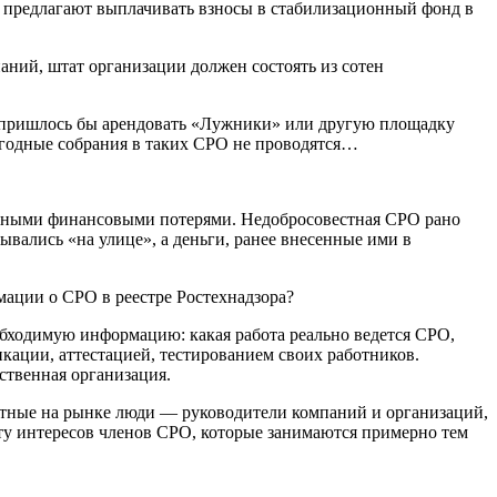
е предлагают выплачивать взносы в стабилизационный фонд в
ний, штат организации должен состоять из сотен
 пришлось бы арендовать «Лужники» или другую площадку
егодные собрания в таких СРО не проводятся…
венными финансовыми потерями. Недобросовестная СРО рано
ывались «на улице», а деньги, ранее внесенные ими в
ации о СРО в реестре Ростехнадзора?
обходимую информацию: какая работа реально ведется СРО,
ации, аттестацией, тестированием своих работников.
ственная организация.
тные на рынке люди — руководители компаний и организаций,
у интересов членов СРО, которые занимаются примерно тем