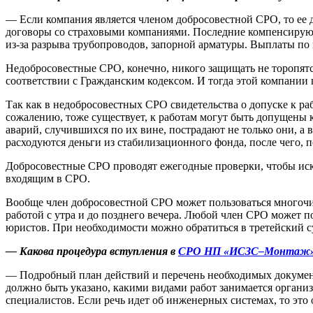
— Если компания является членом добросовестной СРО, то ее 
договоры со страховыми компаниями. Последние компенсируют
из-за разрыва трубопроводов, запорной арматуры. Выплаты по 
Недобросовестные СРО, конечно, никого защищать не торопят
соответствии с Гражданским кодексом. И тогда этой компании 
Так как в недобросовестных СРО свидетельства о допуске к ра
сожалению, тоже существует, к работам могут быть допущены 
аварий, случившихся по их вине, пострадают не только они, а 
расходуются деньги из стабилизационного фонда, после чего, 
Добросовестные СРО проводят ежегодные проверки, чтобы иск
входящим в СРО.
Вообще член добросовестной СРО может пользоваться многоч
работой с утра и до позднего вечера. Любой член СРО может 
юристов. При необходимости можно обратиться в третейский с
— Какова процедура вступления в
СРО НП «ИСЗС–Монтаж
— Подробный план действий и перечень необходимых документо
должно быть указано, какими видами работ занимается организа
специалистов. Если речь идет об инженерных системах, то это 