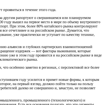
т проявиться в течение этого года.
 за другим рапортуют о свершившемся или планируемом
00 году вышел на первое место в мире по объему внутреннего
спорт. При этом, более 80% китайского рынка контролируют
все отчетливее и на российском рынке. Думается, что
ование, уже практически не уступает по качеству технике,
анию альянсов и глубоких партнерских взаимоотношений
кращение издержек — вот факторы выживания, которые
ению уже в этом году проявится и на российском рынке в виде
 климатического рынка.
что особенно заметно в регионах, с перспективой все более
аступившем году усилится и примет новые формы, к которым
торое, на первый взгляд, должно пойти только на пользу
требителей далеко не совершенно и, зачастую, не позволяет
ромышленного, промышленного (технологического) и
ирования. Есть все основания полагать, что эти сегменты