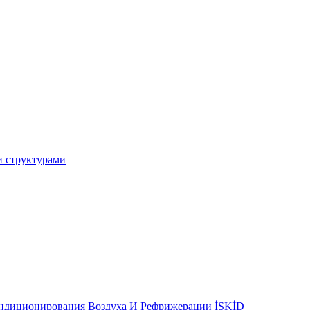
и структурами
ондиционирования Воздуха И Рефрижерации İSKİD