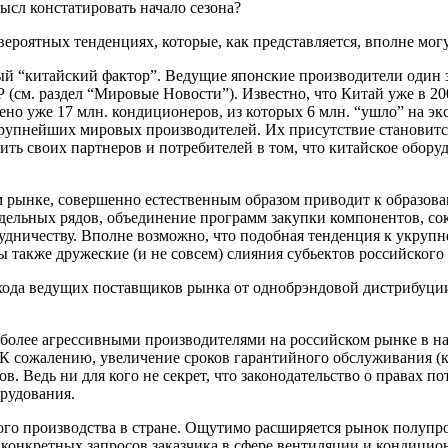
ысл констатировать начало сезона?
 вероятных тенденциях, которые, как представляется, вполне могу
мый “китайский фактор”. Ведущие японские производители один
 (см. раздел “Мировые Новости”). Известно, что Китай уже в 20
но уже 17 млн. кондиционеров, из которых 6 млн. “ушло” на эк
рупнейших мировых производителей. Их присутствие становится 
ить своих партнеров и потребителей в том, что китайское оборуд
м рынке, совершенно естественным образом приводит к образов
льных рядов, объединение программ закупки компонентов, со
удничеству. Вполне возможно, что подобная тенденция к укрупн
также дружеские (и не совсем) слияния субьектов российского
ода ведущих поставщиков рынка от однобрэндовой дистрибуции, 
иболее агрессивными производителями на российском рынке в н
 К сожалению, увеличение сроков гарантийного обслуживания (ко
. Ведь ни для кого не секрет, что законодательство о правах по
рудования.
ого производства в стране. Ощутимо расширяется рынок полуп
конкретных запросов заказчика в сфере вентиляции и кондицион