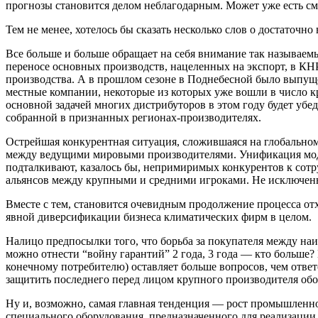
прогнозы становится делом неблагодарным. Может уже есть см
Тем не менее, хотелось бы сказать несколько слов о достаточно
Все больше и больше обращает на себя внимание так называе
переносе основных производств, нацеленных на экспорт, в КНР
производства. А в прошлом сезоне в Поднебесной было выпуще
местные компании, некоторые из которых уже вошли в число к
основной задачей многих дистрибуторов в этом году будет убед
собранной в признанных регионах-производителях.
Острейшая конкурентная ситуация, сложившаяся на глобально
между ведущими мировыми производителями. Унификация моде
подталкивают, казалось бы, непримиримых конкурентов к сотр
альянсов между крупными и средними игроками. Не исключены 
Вместе с тем, становится очевидным продолжение процесса отх
явной диверсификации бизнеса климатических фирм в целом.
Налицо предпосылки того, что борьба за покупателя между на
можно отнести “войну гарантий” 2 года, 3 года — кто больше?
конечному потребителю) оставляет больше вопросов, чем ответов
защитить последнего перед лицом крупного производителя обо
Ну и, возможно, самая главная тенденция — рост промышленн
специального оборудования, предназначенного для реализации 