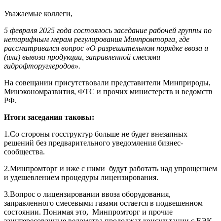
Уважаемые коллеги,
5 февраля 2025 года состоялось заседание рабочей группы по
нетарифным мерам регулирования Минпромторга, где
рассматривался вопрос «О разрешительном порядке ввоза и
(или) вывоза продукции, заправленной смесями
гидрофторуглеродов».
На совещании присутствовали представители Минприроды,
Минэкономразвития, ФТС и прочих министерств и ведомств
РФ.
Итоги заседания таковы:
1.Со стороны госструктур больше не будет внезапных
решений без предварительного уведомления бизнес-
сообщества.
2.Минпромторг и иже с ними будут работать над упрощением
и удешевлением процедуры лицензирования.
3.Вопрос о лицензировании ввоза оборудования,
заправленного смесевыми газами остается в подвешенном
состоянии. Понимая это, Минпромторг и прочие
заинтересованные ведомства продолжат консультации с ЕЭК