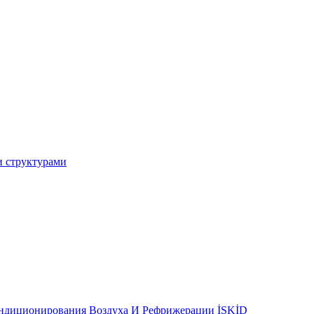
и структурами
ондиционирования Воздуха И Рефрижерации İSKİD