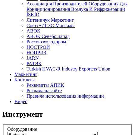
Aссоциация Производителей Оборудования Для
Кондиционирования Воздуха И Рефрижерации
İSKİD
Литвинчук Маркетинг
Союз «ИСЗС-Монтаж»
АВОК
АВОК Северо-Запад
Россоюзхолодпром
НОСТРОЙ
НОПРИЗ
JARN
РАТЭК
Turkish HVAC-R Industry Exporters Union
Маркетинг
Контакты
Реквизиты АПИК
Реклама на сайте
Правила использования информации
Видео
Инструмент
Оборудование