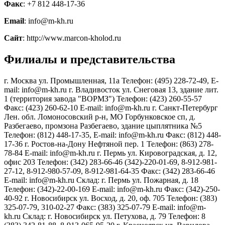
Факс
: +7 812 448-17-36
Email
: info@m-kh.ru
Сайт
: http://www.marcon-kholod.ru
Филиалы и представительства
г. Москва ул. Промышленная, 11а Телефон: (495) 228-72-49, E-
mail: info@m-kh.ru г. Владивосток ул. Снеговая 13, здание лит.
1 (территория завода "ВОРМЗ") Телефон: (423) 260-55-57
Факс: (423) 260-62-10 E-mail: info@m-kh.ru г. Санкт-Петербург
Лен. обл. Ломоносовский р-н, МО Горбунковское сп, д.
Разбегаево, промзона Разбегаево, здание цыплятника №5
Телефон: (812) 448-17-35, E-mail: info@m-kh.ru Факс: (812) 448-
17-36 г. Ростов-на-Дону Нефтяной пер. 1 Телефон: (863) 278-
78-84 E-mail: info@m-kh.ru г. Пермь ул. Кировоградская, д. 12,
офис 203 Телефон: (342) 283-66-46 (342)-220-01-69, 8-912-981-
27-12, 8-912-980-57-09, 8-912-981-64-35 Факс: (342) 283-66-46
E-mail: info@m-kh.ru Склад: г. Пермь ул. Пожарная, д. 18
Телефон: (342)-22-00-169 E-mail: info@m-kh.ru Факс: (342)-250-
40-92 г. Новосибирск ул. Восход, д. 20, оф. 705 Телефон: (383)
325-07-79, 310-02-27 Факс: (383) 325-07-79 E-mail: info@m-
kh.ru Склад: г. Новосибирск ул. Петухова, д. 79 Телефон: 8