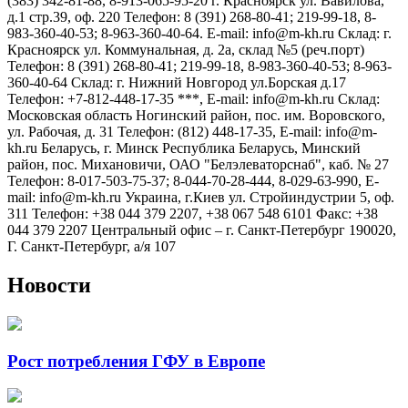
(383) 342-81-88, 8-913-065-95-20 г. Красноярск ул. Вавилова,
д.1 стр.39, оф. 220 Телефон: 8 (391) 268-80-41; 219-99-18, 8-
983-360-40-53; 8-963-360-40-64. E-mail: info@m-kh.ru Склад: г.
Красноярск ул. Коммунальная, д. 2а, склад №5 (реч.порт)
Телефон: 8 (391) 268-80-41; 219-99-18, 8-983-360-40-53; 8-963-
360-40-64 Склад: г. Нижний Новгород ул.Борская д.17
Телефон: +7-812-448-17-35 ***, E-mail: info@m-kh.ru Склад:
Московcкая область Ногинский район, пос. им. Воровского,
ул. Рабочая, д. 31 Телефон: (812) 448-17-35, E-mail: info@m-
kh.ru Беларусь, г. Минск Республика Беларусь, Минский
район, пос. Михановичи, ОАО "Белэлеваторснаб", каб. № 27
Телефон: 8-017-503-75-37; 8-044-70-28-444, 8-029-63-990, E-
mail: info@m-kh.ru Украина, г.Киев ул. Стройиндустрии 5, оф.
311 Телефон: +38 044 379 2207, +38 067 548 6101 Факс: +38
044 379 2207 Центральный офис – г. Санкт-Петербург 190020,
Г. Санкт-Петербург, а/я 107
Новости
Рост потребления ГФУ в Европе