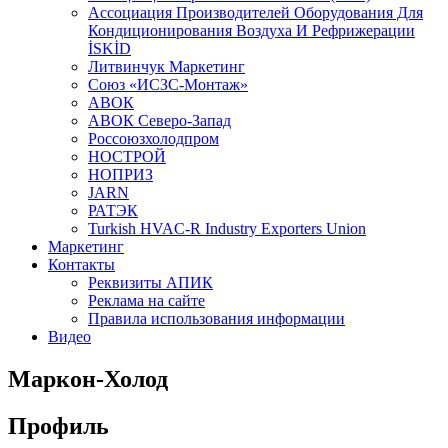
Aссоциация Производителей Оборудования Для
Кондиционирования Воздуха И Рефрижерации
İSKİD
Литвинчук Маркетинг
Союз «ИСЗС-Монтаж»
АВОК
АВОК Северо-Запад
Россоюзхолодпром
НОСТРОЙ
НОПРИЗ
JARN
РАТЭК
Turkish HVAC-R Industry Exporters Union
Маркетинг
Контакты
Реквизиты АПИК
Реклама на сайте
Правила использования информации
Видео
Маркон-Холод
Профиль