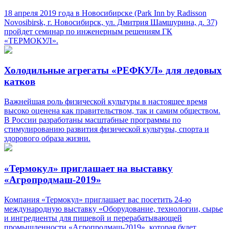
18 апреля 2019 года в Новосибирске (Park Inn by Radisson
Novosibirsk, г. Новосибирск, ул. Дмитрия Шамшурина, д. 37)
пройдет семинар по инженерным решениям ГК
«ТЕРМОКУЛ».
Холодильные агрегаты «РЕФКУЛ» для ледовых
катков
Важнейшая роль физической культуры в настоящее время
высоко оценена как правительством, так и самим обществом.
В России разработаны масштабные программы по
стимулированию развития физической культуры, спорта и
здорового образа жизни.
«Термокул» приглашает на выставку
«Агропродмаш-2019»
Компания «Термокул» приглашает вас посетить 24-ю
международную выставку «Оборудование, технологии, сырье
и ингредиенты для пищевой и перерабатывающей
промышленности «Агропродмаш-2019», которая будет