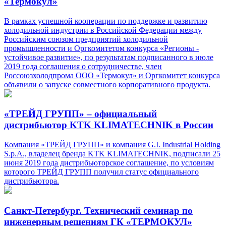
«Термокул»
В рамках успешной кооперации по поддержке и развитию
холодильной индустрии в Российской Федерации между
Российским союзом предприятий холодильной
промышленности и Оргкомитетом конкурса «Регионы -
устойчивое развитие», по результатам подписанного в июле
2019 года соглашения о сотрудничестве, член
Россоюзхолодпрома ООО «Термокул» и Оргкомитет конкурса
объявили о запуске совместного корпоративного продукта.
«ТРЕЙД ГРУПП» – официальный
дистрибьютор KTK KLIMATECHNIK в России
Компания «ТРЕЙД ГРУПП» и компания G.I. Industrial Holding
S.p.A., владелец бренда KTK KLIMATECHNIK, подписали 25
июня 2019 года дистрибьюторское соглашение, по условиям
которого ТРЕЙД ГРУПП получил статус официального
дистрибьютора.
Санкт-Петербург. Технический семинар по
инженерным решениям ГК «ТЕРМОКУЛ»