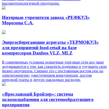
высокотехнологичной продукции.
Интервью учредителя завода «РЕФКУЛ»
Морозова С.А.
Энергосберегающие агрегаты «ТЕРМОКУЛ»
для предприятий food-retail на базе
компрессоров Danfoss VLZ, MLZ
В современных условиях розничные торговые сети все чаще
задумываются о том, как сократить издержки и улучшить свои
бизнес-результаты. Связано это с постоянным ростом цен на
электроэнергию, ужесточением конкуренции, ростом
арендной платы и других накладных расходов.
«Ярославский Бройлер»: система
холодоснабжения для системообразующего
предприятия