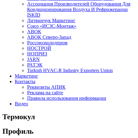
Aссоциация Производителей Оборудования Для
Кондиционирования Воздуха И Рефрижерации
İSKİD
Литвинчук Маркетинг
Союз «ИСЗС-Монтаж»
АВОК
АВОК Северо-Запад
Россоюзхолодпром
НОСТРОЙ
НОПРИЗ
JARN
РАТЭК
Turkish HVAC-R Industry Exporters Union
Маркетинг
Контакты
Реквизиты АПИК
Реклама на сайте
Правила использования информации
Видео
Термокул
Профиль