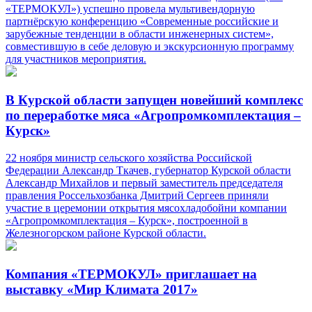
«ТЕРМОКУЛ») успешно провела мультивендорную
партнёрскую конференцию «Современные российские и
зарубежные тенденции в области инженерных систем»,
совместившую в себе деловую и экскурсионную программу
для участников мероприятия.
В Курской области запущен новейший комплекс
по переработке мяса «Агропромкомплектация –
Курск»
22 ноября министр сельского хозяйства Российской
Федерации Александр Ткачев, губернатор Курской области
Александр Михайлов и первый заместитель председателя
правления Россельхозбанка Дмитрий Сергеев приняли
участие в церемонии открытия мясохладобойни компании
«Агропромкомплектация – Курск», построенной в
Железногорском районе Курской области.
Компания «ТЕРМОКУЛ» приглашает на
выставку «Мир Климата 2017»