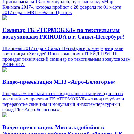
Приглашаем на 13-ю международную выставку «Мир
Климата 2017», которая пройдет с 28 февраля по 01 марта
2017 года в МВЦ «Экспо Центр».
Семинар ГК «ТЕРМОКУЛ» по текстильным
воздуховодам PRIHODA в г. Санкт-Петербург!
18 апреля 2017 года в Санкт-Петербурге, в конференц-зале
гостиницы «Холидей Инн» компания «ТРЕЙД ГРУПП»
проведет технический семинар по текстильным воздуховодам
PRIHODA.
Видео-презентация МПЗ «Агро-Белогорье»
Предлагаем ознакомиться с видео-презентацией одного из
масштабных проектов ГК «ТЕРМОКУЛ» - завод по убою и
переработке свинины и модульный низкотемпературный
склад ГК «Агро-Белогорье».
Видео-презентация. Мясохладобойня в
Железногорском районе Курской области. ГК