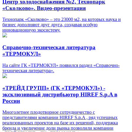
Центр холодоснабжения №2, Технопарк
«Сколково». Видео-презентация
Технопарк «Сколково» – это 23000 м2, на которых наука и
бизнес дополняют друг друга, создавая особую
инновационную экосистему.
Справочно-техническая литература
«ТЕРМОКУЛ»
На сайте ГК «ТЕРМОКУЛ» появился раздел «Справочно-
техническая литература».
«ТРЕЙД ГРУПП» (ГК «ТЕРМОКУЛ») -
эксклюзивный дистрибьютор HIREF S.p.A в
России
Многолетнее плодотворное сотрудничество с
представителями компании HIREF S.p.A , ряд успешных
реализованных проектов на базе их решений, поддержка
бренда и увеличение доли рынка позволили компании