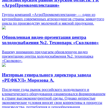
«АгроПромкомплектация»
Группа компаний «АгроПромкомплектация» — один из
крупнейших современных агрохолдингов страны замкнутого
цикла по производству молочной и мясной продукции.
Обновленная видео-презентация центра
холодоснабжения №2. Технопарк «Сколково»
Вашему вниманию предлагаем обновленную видео
презентацию центра холодоснабжения №2. технопарка
«Сколково».
Интервью генерального директора завода
«РЕФКУЛ» Морозова А.
Последние годы рынок российского холодильного и
климатического оборудования ознаменовался формированием
в стране высококонкурентной среды. Однако непростые
экономические условия вносят свои коррективы в процессы
производства, потребления и ценообразования